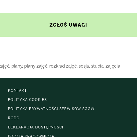
ZGŁOŚ UWAGI
zajęć
,
plany
,
plany zajęć
,
rozkład zajęć
,
sesja
,
studia
,
zajęcia
KONTAKT
POLITYKA COOKIES
POLITYKA PRYWATNOŚCI SERWISÓW SGGW
RODO
DEKLARACJA DOSTĘPNOŚCI
POCZTA PRACOWNICZA