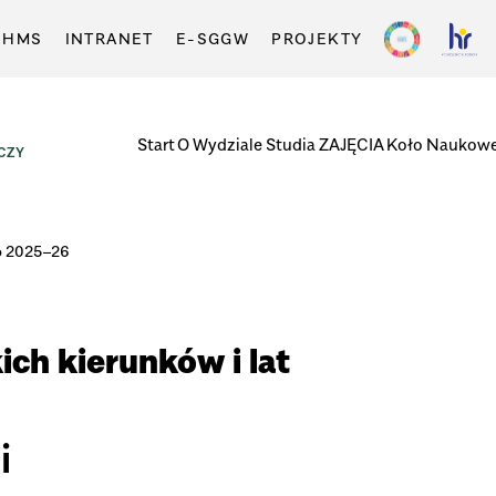
-HMS
INTRANET
E-SGGW
PROJEKTY
Start
O Wydziale
Studia
ZAJĘCIA
Koło Naukow
CZY
to 2025–26
ich kierunków i lat
i