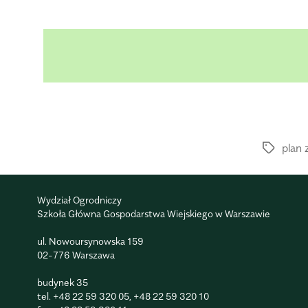
.
plan 
Wydział Ogrodniczy
Szkoła Główna Gospodarstwa Wiejskiego w Warszawie
ul. Nowoursynowska 159
02-776 Warszawa
budynek 35
tel.
+48 22 59 320 05
,
+48 22 59 320 10