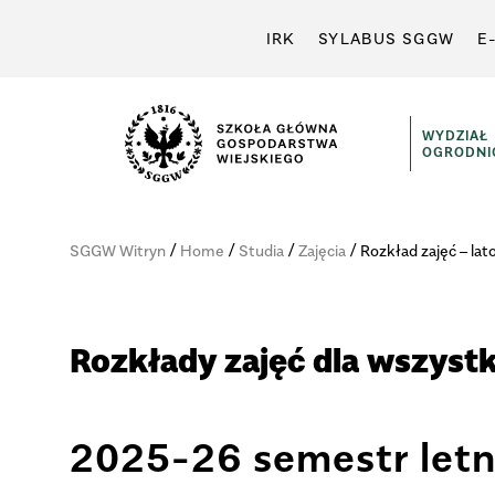
IRK
SYLABUS SGGW
E
WYDZIAŁ
OGRODNI
/
/
/
/
SGGW Witryn
Home
Studia
Zajęcia
Roz­kład zajęć – la
Rozkłady zajęć dla wszystk
2025-26 semestr letn