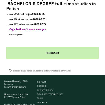
BACHELOR’S DEGREE full-time studies in
Polish
rok I/2 aktualizacja – 2026 02 25
rok II/4 aktualizacja – 2026 02 25
rok III/6 aktualizacja – 2026 02 24
Organisation of the academic year
course page
.
FEEDBACK
classes
,
plans
,
schedule
,
session
,
studia
,
timetable
,
timetables
Warsaw University of Life
CONTACT
Sciences
COOKIES
Faculty of Horticulture
PRIVACY POLICY
Nowoursynowska St. 159
DATA PROTECTION POLICY
02-776 Warsaw, Poland
EMAIL
INTRANET
phone:
+48 22 59 320 05
,
+48 22