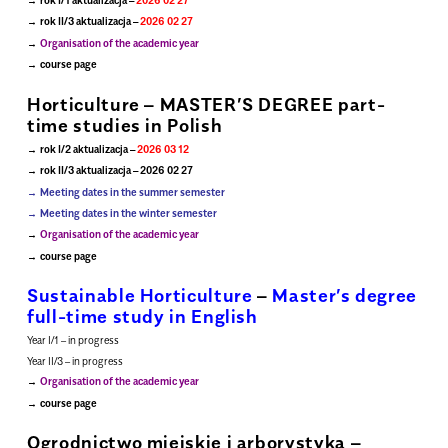
rok II/3 aktualizacja –
2026 02 27
Organisation of the academic year
course page
.
Horticulture – MASTER’S DEGREE part-
time studies in Polish
rok I/2 aktualizacja –
2026 03 12
rok II/3 aktualizacja – 2026 02 27
Meeting dates in the summer semester
Meeting dates in the winter semester
Organisation of the academic year
course page
.
Sustainable Horticulture
–
Master’s degree
full-time study in English
Year I/1 – in progress
Year II/3 – in progress
Organisation of the academic year
course page
.
Ogrodnictwo miejskie i arborystyka –