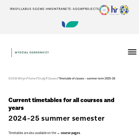
IRK
SYLLABUS SGGW
E-HMS
INTRANET
E-SGGW
PROJECTS
WYDZIAŁ OGRODNICZY
/
/
/
/
SGGW Witryn
Home
Study
Classes
Timetable of classes – summer term 2025-26
Current timetables for all courses and
years
2024-25 summer semester
.
Timetables are also available on the
course pages
.