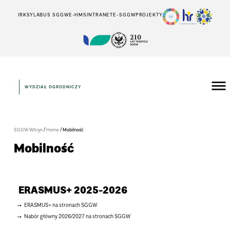
IRK
SYLABUS SGGW
E-HMS
INTRANET
E-SGGW
PROJEKTY
WYDZIAŁ OGRODNICZY
/
/
SGGW Witryn
Home
Mobilność
Mobilność
ERASMUS+ 2025-2026
ERASMUS+ na stronach SGGW
Nabór główny 2026/2027 na stronach SGGW