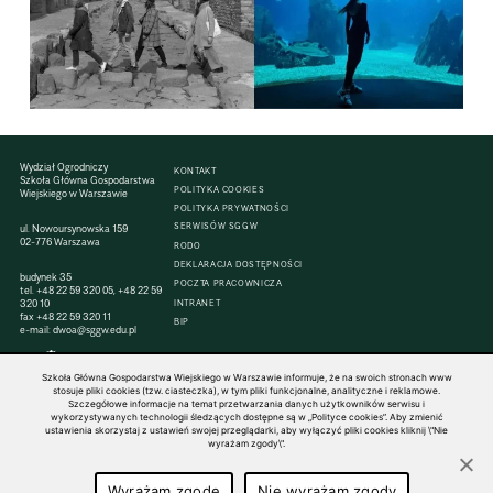
Wydział Ogrodniczy
KONTAKT
Szkoła Główna Gospodarstwa
POLITYKA COOKIES
Wiejskiego w Warszawie
POLITYKA PRYWATNOŚCI
SERWISÓW SGGW
ul. Nowoursynowska 159
02-776 Warszawa
RODO
DEKLARACJA DOSTĘPNOŚCI
budynek 35
POCZTA PRACOWNICZA
tel.
+48 22 59 320 05
,
+48 22 59
320 10
INTRANET
fax
+48 22 59 320 11
BIP
e-mail:
dwoa@sggw.edu.pl
Szkoła Główna Gospodarstwa Wiejskiego w Warszawie informuje, że na swoich stronach www
stosuje pliki cookies (tzw. ciasteczka), w tym pliki funkcjonalne, analityczne i reklamowe.
Szczegółowe informacje na temat przetwarzania danych użytkowników serwisu i
© 1816–2026 SGGW — ALL RIGHTS RESERVED
wykorzystywanych technologii śledzących dostępne są w „Polityce cookies”. Aby zmienić
ustawienia skorzystaj z ustawień swojej przeglądarki, aby wyłączyć pliki cookies kliknij \"Nie
wyrażam zgody\".
Wyrażam zgodę
Nie wyrażam zgody