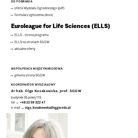
DO POBRANIA
oferta Wydziału Ogrodniczego (pdf)
formularz zgłoszenia (docx)
Euroleague for Life Sciences (ELLS)
ELLS - strona programu
ELLS na stronach SGGW
aktualne oferty
WSPÓŁPRACA MIĘDZYNARODOWA
główna strona SGGW
KOORDYNATOR WYDZIAŁOWY
dr hab. Olga Kosakowska, prof. SGGW
budynek 35 pokój 115
tel:
+48 22 59 322 47
e-mail:
olga_kosakowska@sggw.edu.pl