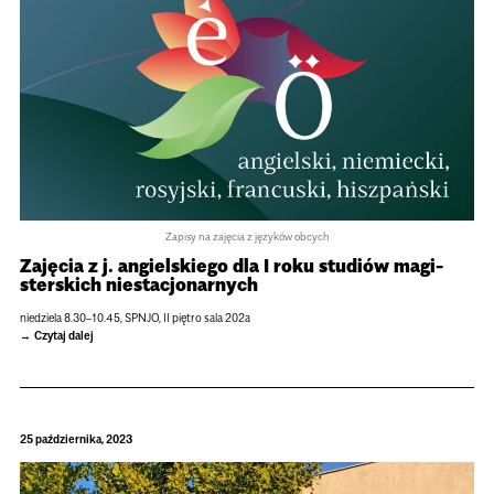
Zapisy na zajęcia z języków obcych
Zaję­cia z j. angiel­skiego dla I roku stu­diów magi­
ster­skich nie­sta­cjo­nar­nych
nie­dziela 8.30–10.45, SPNJO, II pię­tro sala 202a
Czytaj dalej
25 października, 2023