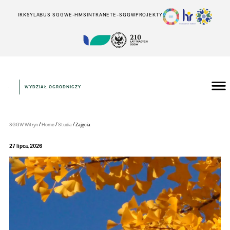
IRK
SYLABUS SGGW
E-HMS
INTRANET
E-SGGW
PROJEKTY
WYDZIAŁ OGRODNICZY
Wydział
Ogrodniczy
/
/
/
SGGW Witryn
Home
Studia
Zajęcia
27 lipca, 2026