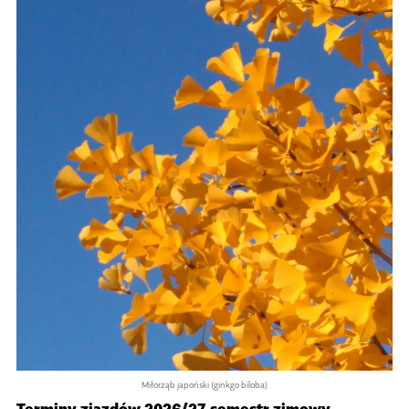
Miłorząb japoński (ginkgo biloba)
Ter­miny zjaz­dów 2026/27 semestr zimowy