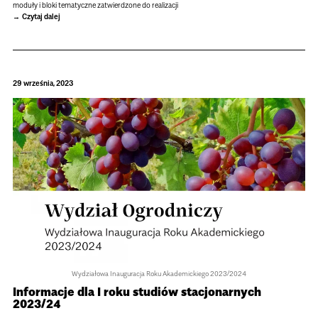
moduły i bloki tema­tyczne zatwier­dzone do reali­za­cji
Czytaj dalej
29 września, 2023
Wydzia­łowa Inau­gu­ra­cja Roku Aka­de­mic­kiego 2023/2024
Infor­ma­cje dla I roku stu­diów sta­cjo­nar­nych
2023/24