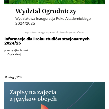
Wydzia­łowa Inau­gu­ra­cja Roku Aka­de­mic­kiego 2024/2025
Infor­ma­cje dla I roku stu­diów sta­cjo­nar­nych
2024/25
prze­czy­taj koniecz­nie!
Czytaj dalej
28 lutego, 2024