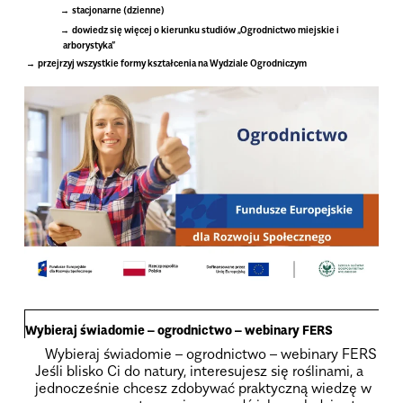
stacjonarne (dzienne)
dowiedz się wię­cej o kie­runku stu­diów „Ogrodnictwo miejskie i
arborystyka”
.
przejrzyj wszyst­kie formy kształ­ce­nia na Wydziale Ogrod­ni­czym
Wybie­raj świa­do­mie – ogrod­nic­two – webi­nary FERS
Wybie­raj świa­do­mie – ogrod­nic­two – webi­nary FERS
Jeśli bli­sko Ci do natury, inte­re­su­jesz się rośli­nami, a
jed­no­cze­śnie chcesz zdo­by­wać prak­tyczną wie­dzę w