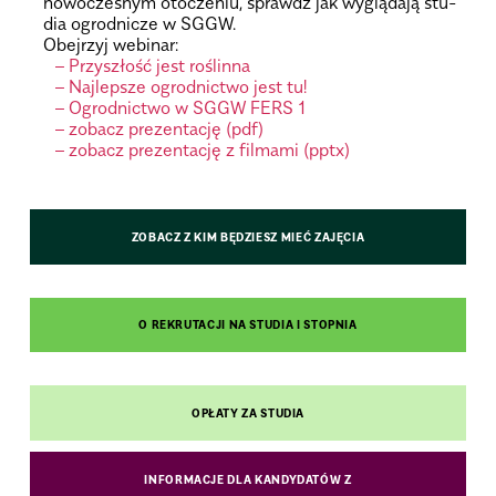
nowo­cze­snym oto­cze­niu, sprawdź jak wyglą­dają stu­
dia ogrod­ni­cze w SGGW.
Obejrzyj webinar:
– Przyszłość jest roślinna
– Najlepsze ogrodnictwo jest tu!
– Ogrodnictwo w SGGW FERS 1
– zobacz prezentację (pdf)
– zobacz prezentację z filmami (pptx)
ZOBACZ Z KIM BĘDZIESZ MIEĆ ZAJĘCIA
O REKRUTACJI NA STUDIA I STOPNIA
OPŁATY ZA STUDIA
INFORMACJE DLA KANDYDATÓW Z