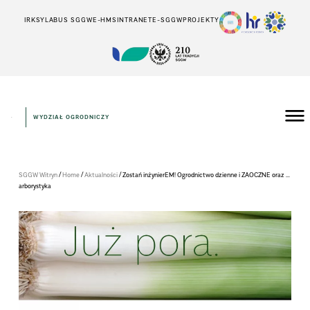
IRK
SYLABUS SGGW
E-HMS
INTRANET
E-SGGW
PROJEKTY
WYDZIAŁ OGRODNICZY
/
/
/
SGGW Witryn
Home
Aktualności
Zostań inżynierEM! Ogrodnictwo dzienne i ZAOCZNE oraz …
arborystyka