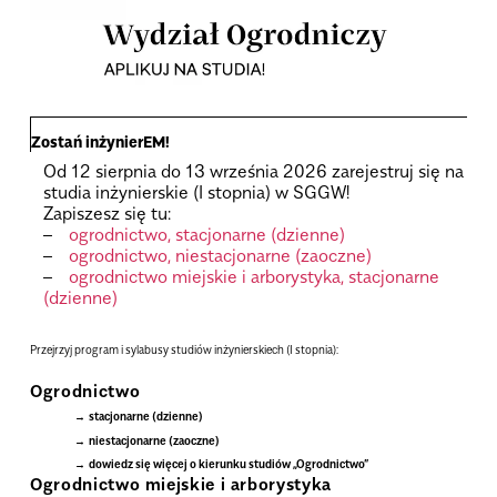
Zostań inżynierEM!
Od 12 sierpnia do 13 września 2026 zarejestruj się na
studia inżynierskie (I stopnia) w SGGW!
Zapiszesz się tu:
–
ogrodnictwo, stacjonarne (dzienne)
–
ogrodnictwo, niestacjonarne (zaoczne)
–
ogrodnictwo miejskie i arborystyka, stacjonarne
(dzienne)
Przej­rzyj pro­gram i sylabusy stu­diów inżynierskiech (I stop­nia):
.
Ogrodnictwo
stacjonarne (dzienne)
niestacjonarne (zaoczne)
dowiedz się wię­cej o kie­runku stu­diów „Ogrod­nic­two”
Ogrodnictwo miejskie i arborystyka