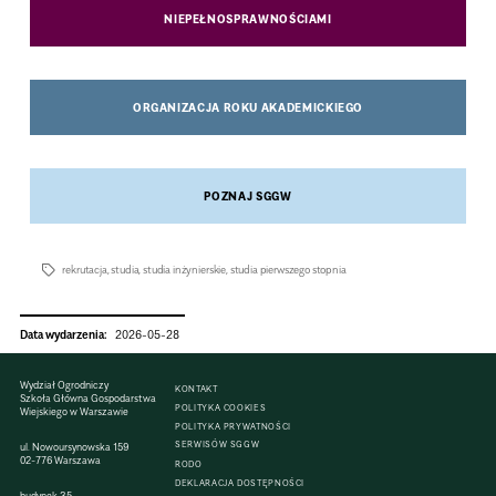
NIEPEŁNOSPRAWNOŚCIAMI
ORGANIZACJA ROKU AKADEMICKIEGO
POZNAJ SGGW
rekrutacja
,
studia
,
studia inżynierskie
,
studia pierwszego stopnia
Data wydarzenia:
2026-05-28
Wydział Ogrodniczy
KONTAKT
Szkoła Główna Gospodarstwa
POLITYKA COOKIES
Wiejskiego w Warszawie
POLITYKA PRYWATNOŚCI
SERWISÓW SGGW
ul. Nowoursynowska 159
02-776 Warszawa
RODO
DEKLARACJA DOSTĘPNOŚCI
budynek 35