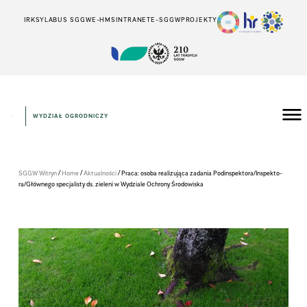
IRK
SYLABUS SGGW
E-HMS
INTRANET
E-SGGW
PROJEKTY
WYDZIAŁ OGRODNICZY
/
/
/
SGGW Witryn
Home
Aktualności
Praca: osoba reali­zu­jąca zada­nia Podin­spek­to­ra­/In­spek­to­
ra­/Głów­nego spe­cja­li­sty ds. zie­leni w Wydziale Och­rony Śro­do­wi­ska