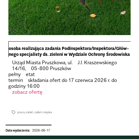
osoba reali­zu­jąca zada­nia Podin­spek­to­ra­/In­spek­to­ra­/Głów­
nego spe­cja­li­sty ds. zie­leni w Wydziale Och­rony Śro­do­wi­ska
Urząd
Miasta Pruszkowa, ul.
J.I.
Kraszewskiego
14/16,
05-800
Pruszków
pełny
etat
ter­min
skła­da­nia
ofert do 17 czerwca 2026 r. do
godziny 16:00
zobacz ofertę
praca
,
zieleń
,
zieleń miejska
Data wydarzenia:
2026-06-17