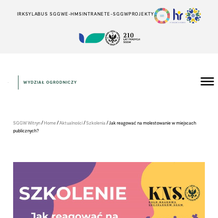
IRK
SYLABUS SGGW
E-HMS
INTRANET
E-SGGW
PROJEKTY
WYDZIAŁ OGRODNICZY
/
/
/
/
SGGW Witryn
Home
Aktualności
Szkolenia
Jak reago­wać na mole­sto­wa­nie w miej­scach
publicz­nych?