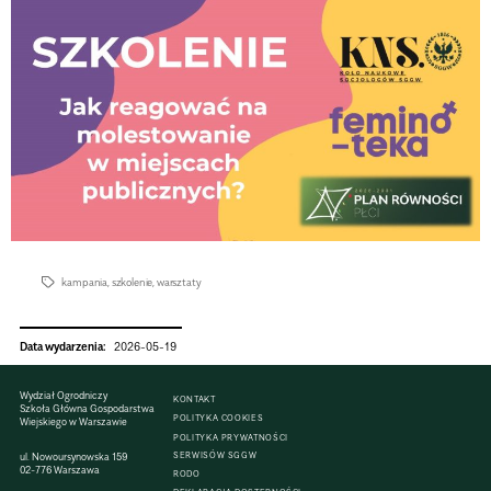
kampania
,
szkolenie
,
warsztaty
Data wydarzenia:
2026-05-19
Wydział Ogrodniczy
KONTAKT
Szkoła Główna Gospodarstwa
POLITYKA COOKIES
Wiejskiego w Warszawie
POLITYKA PRYWATNOŚCI
SERWISÓW SGGW
ul. Nowoursynowska 159
02-776 Warszawa
RODO