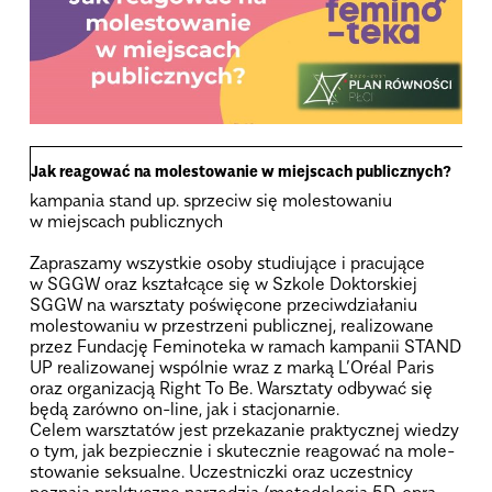
Jak reagować na molestowanie w miejscach publicznych?
kampania stand up. sprzeciw się molestowaniu
w miejscach publicznych
Zapra­szamy wszyst­kie osoby stu­diu­jące i pra­cu­jące
w SGGW oraz kształ­cące się w Szkole Dok­tor­skiej
SGGW na warsz­taty poświę­cone prze­ciw­dzia­ła­niu
mole­sto­wa­niu w prze­strzeni publicz­nej, reali­zo­wane
przez Fun­da­cję Femi­no­teka w ramach kam­pa­nii STAND
UP reali­zo­wanej wspól­nie wraz z marką L’Oréal Paris
oraz orga­ni­za­cją Right To Be. Warsz­taty odby­wać się
będą zarówno on-line, jak i sta­cjo­nar­nie.
Celem warsz­ta­tów jest prze­ka­za­nie prak­tycz­nej wie­dzy
o tym, jak bez­piecz­nie i sku­tecz­nie reago­wać na mole­
sto­wa­nie sek­su­alne. Uczest­niczki oraz uczest­nicy
poznają prak­tyczne narzę­dzia (meto­do­lo­gia 5D, opra­