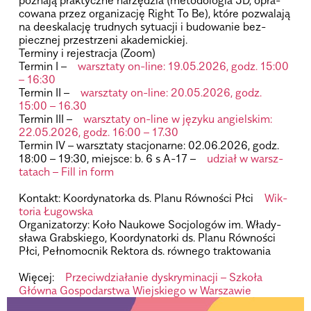
co­wana przez orga­ni­za­cję Right To Be), które pozwa­lają
na deeska­la­cję trud­nych sytu­acji i budo­wa­nie bez­
piecz­nej prze­strzeni aka­de­mic­kiej.
Ter­miny i reje­stra­cja (Zoom)
Ter­min I –
warsz­taty on-line: 19.05.2026, godz. 15:00
– 16:30
Ter­min II –
warsz­taty on-line: 20.05.2026, godz.
15:00 – 16.30
Ter­min III –
warsz­taty on-line w języku angiel­skim:
22.05.2026, godz. 16:00 – 17.30
Ter­min IV – warsz­taty sta­cjo­narne: 02.06.2026, godz.
18:00 – 19:30, miej­sce: b. 6 s A-17 –
udział w warsz­
ta­tach – Fill in form
Kon­takt: Koor­dy­na­torka ds. Planu Rów­no­ści Płci
Wik­
to­ria ­Łu­gow­ska­
Orga­ni­za­to­rzy: Koło Nau­kowe Socjo­lo­gów im. Wła­dy­
sława Grab­skiego, Koor­dy­na­torki ds. Planu Rów­no­ści
Płci, Peł­no­moc­nik Rek­tora ds. rów­nego trak­to­wa­nia
Wię­cej:
Prze­ciw­dzia­ła­nie dys­kry­mi­na­cji – Szkoła
Główna Gospo­dar­stwa Wiej­skiego w War­sza­wie