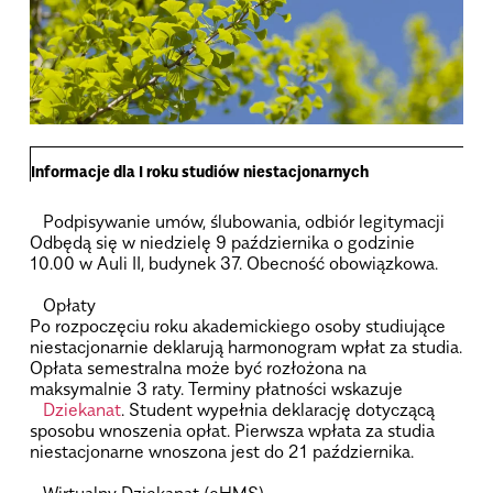
Informacje dla I roku studiów niestacjonarnych
.
Podpisywanie umów, ślubowania, odbiór legitymacji
Odbędą się w niedzielę 9 października o godzinie
10.00 w Auli II, budynek 37. Obecność obowiązkowa.
.
Opłaty
Po rozpoczęciu roku akademickiego osoby studiujące
niestacjonarnie deklarują harmonogram wpłat za studia.
Opłata semestralna może być rozłożona na
maksymalnie 3 raty. Terminy płatności wskazuje
Dziekanat
. Student wypełnia deklarację dotyczącą
sposobu wnoszenia opłat. Pierwsza wpłata za studia
niestacjonarne wnoszona jest do 21 października.
.
Wirtualny Dziekanat (eHMS)