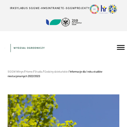
IRK
SYLABUS SGGW
E-HMS
INTRANET
E-SGGW
PROJEKTY
WYDZIAŁ OGRODNICZY
/
/
/
/
SGGW Witryn
Home
Studia
Godziny dziekańskie
Informacje dla I roku studiów
niestacjonarnych 2022/2023