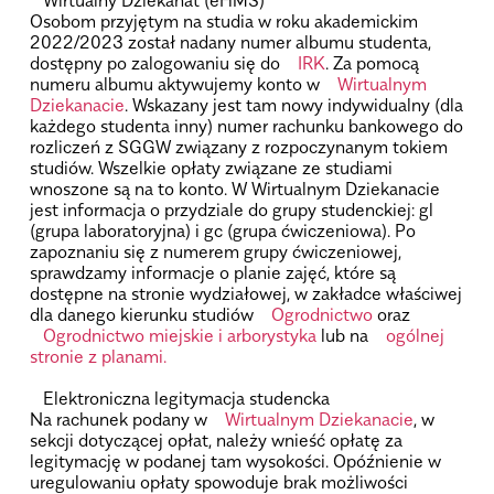
Osobom przyjętym na studia w roku akademickim
2022/2023 został nadany numer albumu studenta,
dostępny po zalogowaniu się do
IRK
. Za pomocą
numeru albumu aktywujemy konto w
Wirtualnym
Dziekanacie
. Wskazany jest tam nowy indywidualny (dla
każdego studenta inny) numer rachunku bankowego do
rozliczeń z SGGW związany z rozpoczynanym tokiem
studiów. Wszelkie opłaty związane ze studiami
wnoszone są na to konto. W Wirtualnym Dziekanacie
jest informacja o przydziale do grupy studenckiej: gl
(grupa laboratoryjna) i gc (grupa ćwiczeniowa). Po
zapoznaniu się z numerem grupy ćwiczeniowej,
sprawdzamy informacje o planie zajęć, które są
dostępne na stronie wydziałowej, w zakładce właściwej
dla danego kierunku studiów
Ogrodnictwo
oraz
Ogrodnictwo miejskie i arborystyka
lub na
ogólnej
stronie z planami.
.
Elektroniczna legitymacja studencka
Na rachunek podany w
Wirtualnym Dziekanacie
, w
sekcji dotyczącej opłat, należy wnieść opłatę za
legitymację w podanej tam wysokości. Opóźnienie w
uregulowaniu opłaty spowoduje brak możliwości