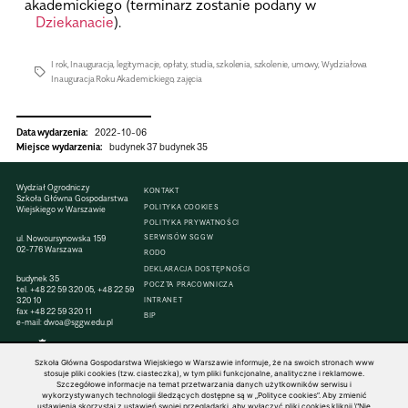
akademickiego (terminarz zostanie podany w
Dziekanacie
).
I rok
,
Inauguracja
,
legitymacje
,
opłaty
,
studia
,
szkolenia
,
szkolenie
,
umowy
,
Wydziałowa
Inauguracja Roku Akademickiego
,
zajęcia
Data wydarzenia:
2022-10-06
Miejsce wydarzenia:
budynek 37 budynek 35
Wydział Ogrodniczy
KONTAKT
Szkoła Główna Gospodarstwa
POLITYKA COOKIES
Wiejskiego w Warszawie
POLITYKA PRYWATNOŚCI
SERWISÓW SGGW
ul. Nowoursynowska 159
02-776 Warszawa
RODO
DEKLARACJA DOSTĘPNOŚCI
budynek 35
POCZTA PRACOWNICZA
tel.
+48 22 59 320 05
,
+48 22 59
320 10
INTRANET
fax
+48 22 59 320 11
BIP
e-mail:
dwoa@sggw.edu.pl
Szkoła Główna Gospodarstwa Wiejskiego w Warszawie informuje, że na swoich stronach www
stosuje pliki cookies (tzw. ciasteczka), w tym pliki funkcjonalne, analityczne i reklamowe.
Szczegółowe informacje na temat przetwarzania danych użytkowników serwisu i
© 1816–2026 SGGW — ALL RIGHTS RESERVED
wykorzystywanych technologii śledzących dostępne są w „Polityce cookies”. Aby zmienić
ustawienia skorzystaj z ustawień swojej przeglądarki, aby wyłączyć pliki cookies kliknij \"Nie