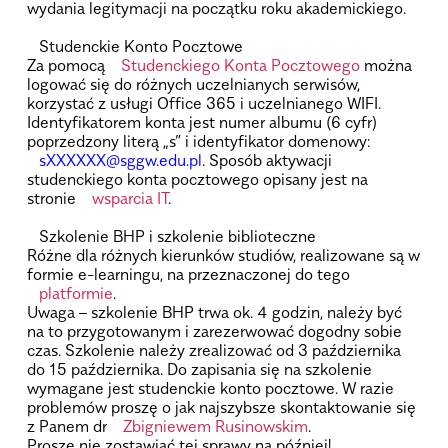
wydania legitymacji na początku roku akademickiego.
.
Studenckie Konto Pocztowe
Za pomocą
Studenckiego Konta Pocztowego
można
logować się do różnych uczelnianych serwisów,
korzystać z usługi Office 365 i uczelnianego WIFI.
Identyfikatorem konta jest numer albumu (6 cyfr)
poprzedzony literą „s” i identyfikator domenowy:
sXXXXXX@sggw.edu.pl
. Sposób aktywacji
studenckiego konta pocztowego opisany jest na
stronie
wsparcia IT
.
.
Szkolenie BHP i szkolenie biblioteczne
Różne dla różnych kierunków studiów, realizowane są w
formie e-learningu, na przeznaczonej do tego
platformie
.
Uwaga – szkolenie BHP trwa ok. 4 godzin, należy być
na to przygotowanym i zarezerwować dogodny sobie
czas. Szkolenie należy zrealizować od 3 października
do 15 października. Do zapisania się na szkolenie
wymagane jest studenckie konto pocztowe. W razie
problemów proszę o jak najszybsze skontaktowanie się
z Panem dr
Zbigniewem Rusinowskim
.
Proszę nie zostawiać tej sprawy na później!