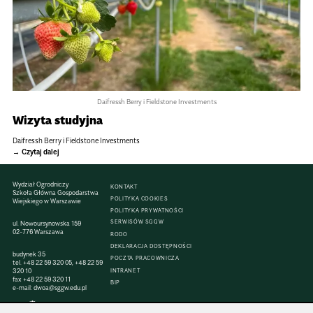
Daifressh Berry i Fieldstone Investments
Wizyta studyjna
Daifressh Berry i Fieldstone Investments
Czytaj dalej
Wydział Ogrodniczy
KONTAKT
Szkoła Główna Gospodarstwa
POLITYKA COOKIES
Wiejskiego w Warszawie
POLITYKA PRYWATNOŚCI
SERWISÓW SGGW
ul. Nowoursynowska 159
02-776 Warszawa
RODO
DEKLARACJA DOSTĘPNOŚCI
budynek 35
POCZTA PRACOWNICZA
tel.
+48 22 59 320 05
,
+48 22 59
320 10
INTRANET
fax
+48 22 59 320 11
BIP
e-mail:
dwoa@sggw.edu.pl