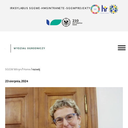
IRK
SYLABUS SGGW
E-HMS
INTRANET
E-SGGW
PROJEKTY
WYDZIAŁ OGRODNICZY
Wydział
Ogrodniczy
/
/
SGGW Witryn
Home
rozwój
23 sierpnia, 2024