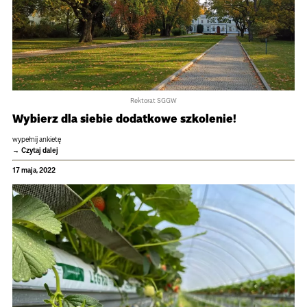
Rektorat SGGW
Wybierz dla sie­bie dodat­kowe szko­le­nie!
wypełnij ankietę
Czytaj dalej
17 maja, 2022