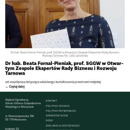
Dr hab. Beata For­nal-Pie­niak, prof. SGGW w Otwar­tym Zespole Eksper­tów Rady Biznesu i
Rozwoju Tar­nowa fot. Lidia Jaź­wiń­ska
Dr hab. Beata For­nal-Pie­niak, prof. SGGW w Otwar­
tym Zespole Eksper­tów Rady Biznesu i Rozwoju
Tar­nowa
cel: współ­praca doty­cząca wła­ści­wego kształ­to­wa­nia prze­strzeni miej­skiej
Czytaj dalej
Wydział Ogrodniczy
KONTAKT
Szkoła Główna Gospodarstwa
POLITYKA COOKIES
Wiejskiego w Warszawie
POLITYKA PRYWATNOŚCI
SERWISÓW SGGW
ul. Nowoursynowska 159
02-776 Warszawa
RODO
DEKLARACJA DOSTĘPNOŚCI
budynek 35