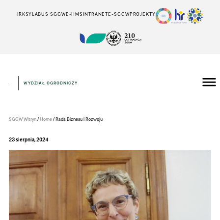
IRK
SYLABUS SGGW
E-HMS
INTRANET
E-SGGW
PROJEKTY
WYDZIAŁ OGRODNICZY
Wydział
Ogrodniczy
/
/
SGGW Witryn
Home
Rada Biznesu i Rozwoju
23 sierpnia, 2024