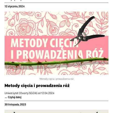
12 stycznia, 2024
Metody cię­cia i pro­wa­dze­nia róż
Metody cię­cia i pro­wa­dze­nia róż
Uni­wer­sy­tet Otwarty SGGW, od 12 04 2024
Czytaj dalej
30 listopada, 2023