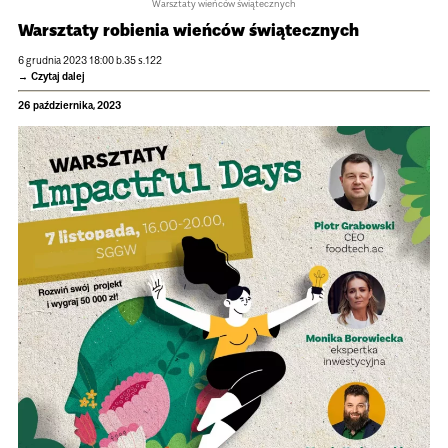
Warsztaty wieńców świątecznych
Warsz­taty robie­nia wień­ców świą­tecz­nych
6 grud­nia 2023 18:00 b.35 s.122
Czytaj dalej
26 października, 2023