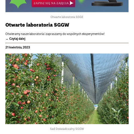
Otwarte laboratoria SGGE
Otwarte labo­ra­to­ria SGGW
Otwie­ramy nasze labo­ra­to­ria i zapra­szamy do wspól­nych eks­pe­ry­men­tów!
Czytaj dalej
21 kwietnia, 2023
Sad Doświadczalny SGGW