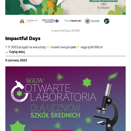
Impact­ful Days SGGW
Impact­ful Days
7 11 2023 przyjdź na warsz­taty
roz­wiń swój pro­jekt
wygraj 50 000 zł
Czytaj dalej
5 czerwca, 2023