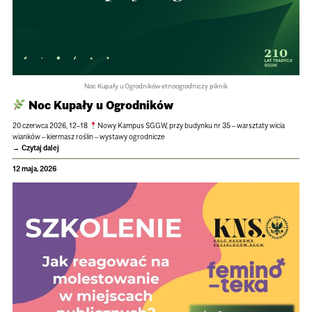
Noc Kupały u Ogrodników etnoogrodniczy piknik
Noc Kupały u Ogrod­ni­ków
20 czerwca 2026, 12–18
Nowy Kam­pus SGGW, przy budynku nr 35 – warsz­taty wicia
wian­ków – kier­masz roślin – wystawy ogrod­ni­cze
Czytaj dalej
12 maja, 2026