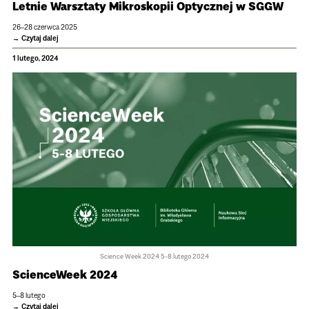
Let­nie Warsz­taty Mikro­sko­pii Optycz­nej w SGGW
26–28 czerwca 2025
Czytaj dalej
1 lutego, 2024
Science Week 2024 5-8 lutego 2024
Scien­ce­Week 2024
5–8 lutego
Czytaj dalej