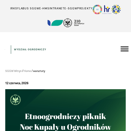
IRK
SYLABUS SGGW
E-HMS
INTRANET
E-SGGW
PROJEKTY
WYDZIAŁ OGRODNICZY
Wydział
Ogrodniczy
/
/
SGGW Witryn
Home
warsztaty
12 czerwca, 2026