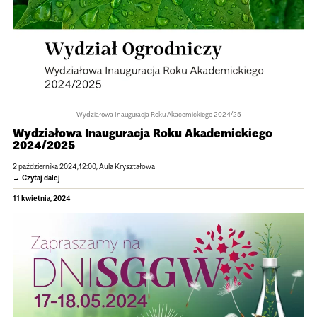
Wydziałowa Inauguracja Roku Akacemickiego 2024/25
Wydzia­łowa Inau­gu­ra­cja Roku Aka­de­mic­kiego
2024/2025
2 paździer­nika 2024,12:00, Aula Krysz­ta­ło­wa
Czytaj dalej
11 kwietnia, 2024