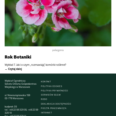
pelargonia
Rok Botaniki
Wykład 7. Jak i o czym „rozmawiają” komórki roślinne?
Czytaj dalej
Wydział Ogrodniczy
KONTAKT
Szkoła Główna Gospodarstwa
POLITYKA COOKIES
Wiejskiego w Warszawie
POLITYKA PRYWATNOŚCI
SERWISÓW SGGW
ul. Nowoursynowska 159
02-776 Warszawa
RODO
DEKLARACJA DOSTĘPNOŚCI
budynek 35
POCZTA PRACOWNICZA
tel.
+48 22 59 320 05
,
+48 22 59
320 10
INTRANET
fax
+48 22 59 320 11