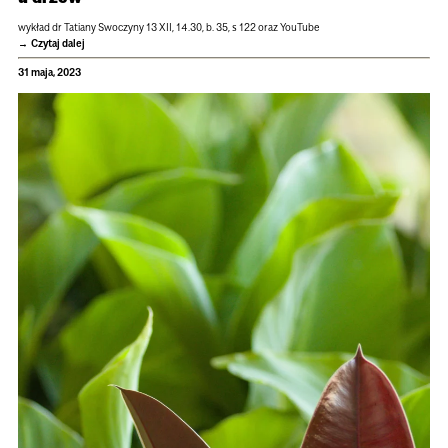
wykład dr Tatiany Swo­czyny 13 XII, 14.30, b. 35, s 122 oraz YouTube
Czytaj dalej
31 maja, 2023