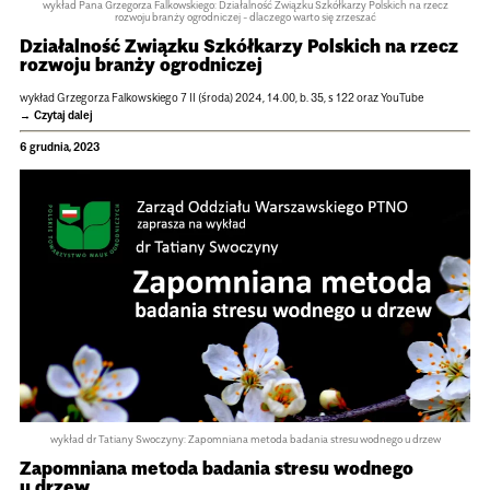
wykład Pana Grzegorza Falkowskiego: Działalność Związku Szkółkarzy Polskich na rzecz
rozwoju branży ogrodniczej - dlaczego warto się zrzeszać
Dzia­łal­ność Związku Szkół­ka­rzy Pol­skich na rzecz
roz­woju branży ogrod­ni­czej
wykład Grze­go­rza Fal­kow­skiego 7 II (środa) 2024, 14.00, b. 35, s 122 oraz YouTube
Czytaj dalej
6 grudnia, 2023
wykład dr Tatiany Swoczyny: Zapomniana metoda badania stresu wodnego u drzew
Zapo­mniana metoda bada­nia stresu wod­nego
u drzew