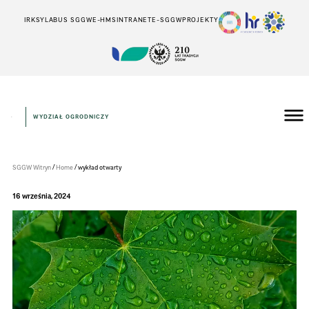
IRK
SYLABUS SGGW
E-HMS
INTRANET
E-SGGW
PROJEKTY
WYDZIAŁ OGRODNICZY
Wydział
Ogrodniczy
/
/
SGGW Witryn
Home
wykład otwarty
16 września, 2024