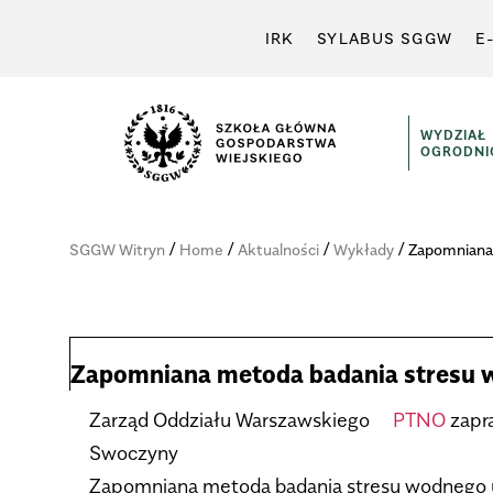
IRK
SYLABUS SGGW
E
WYDZIAŁ
OGRODNI
/
/
/
/
SGGW Witryn
Home
Aktualności
Wykłady
Zapo­mniana
Zapo­mniana metoda bada­nia stresu 
Zarząd Oddziału War­szaw­skiego
PTNO
zapra
Swo­czyny
Zapo­mniana metoda bada­nia stresu wod­nego