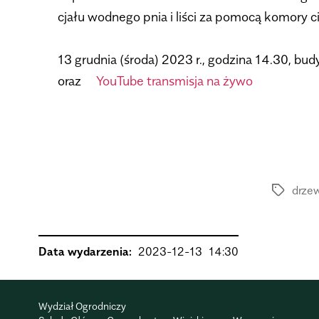
cjału wod­nego pnia i liści za pomocą komory ciś
.
13 grud­nia (środa) 2023 r., godzina 14.30, bud
oraz
YouTube trans­mi­sja na żywo
drze
Data wydarzenia:
2023-12-13
14:30
Wydział Ogrodniczy