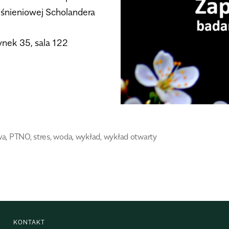
nie­nio­wej Scho­lan­dera
y­nek 35, sala 122
wa
,
PTNO
,
stres
,
woda
,
wykład
,
wykład otwarty
KONTAKT