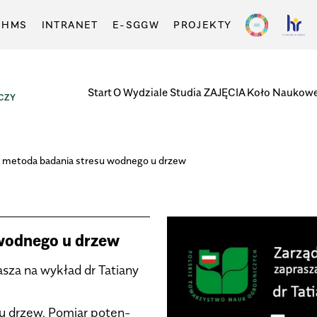
-HMS
INTRANET
E-SGGW
PROJEKTY
Start
O Wydziale
Studia
ZAJĘCIA
Koło Naukow
CZY
 metoda bada­nia stresu wod­nego u drzew
wod­nego u drzew
­sza na wykład dr Tatiany
 u drzew. Pomiar poten­