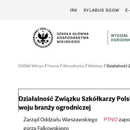
IRK
SYLABUS SGGW
E
WYDZIAŁ
OGRODNI
/
/
/
/
SGGW Witryn
Home
Aktualności
Webinar
Dzia­łal­ność
Dzia­łal­ność Związku Szkół­ka­rzy Pol­
woju branży ogrod­ni­czej
Zarząd Oddziału War­szaw­skiego
PTNO
zapra
go­rza Fal­kow­skiego