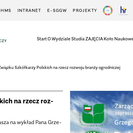
-HMS
INTRANET
E-SGGW
PROJEKTY
Start
O Wydziale
Studia
ZAJĘCIA
Koło Naukow
CZY
 Związku Szkół­ka­rzy Pol­skich na rzecz roz­woju branży ogrod­ni­czej
skich na rzecz roz­
­sza na wykład Pana Grze­