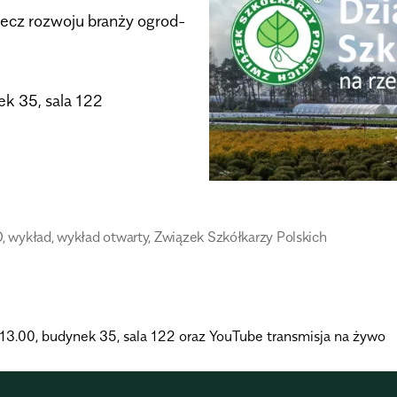
rzecz roz­woju branży ogrod­
ek 35, sala 122
O
,
wykład
,
wykład otwarty
,
Związek Szkółkarzy Polskich
a 13.00, budynek 35, sala 122 oraz YouTube transmisja na żywo