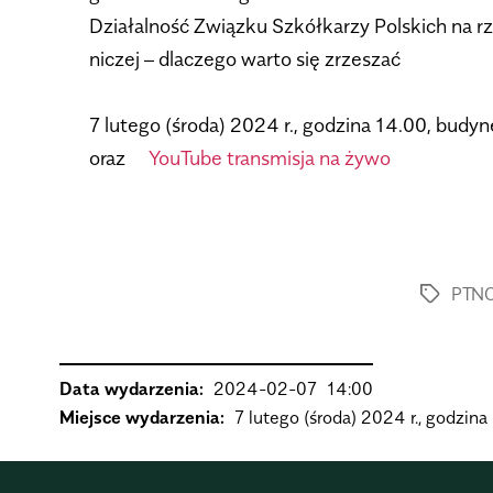
Dzia­łal­ność Związku Szkół­ka­rzy Pol­skich na 
ni­czej – dla­czego warto się zrze­szać
.
7 lutego (środa) 2024 r., godzina 14.00, budy­n
oraz
YouTube trans­mi­sja na żywo
PTN
Data wydarzenia:
2024-02-07
14:00
Miejsce wydarzenia:
7 lutego (środa) 2024 r., godzin