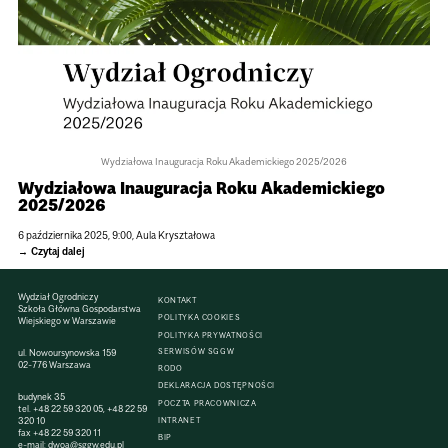
Wydzia­łowa Inau­gu­ra­cja Roku Aka­de­mic­kiego 2025/2026
Wydzia­łowa Inau­gu­ra­cja Roku Aka­de­mic­kiego
2025/2026
6 paździer­nika 2025, 9:00, Aula Krysz­ta­ło­wa
Czytaj dalej
Wydział Ogrodniczy
KONTAKT
Szkoła Główna Gospodarstwa
POLITYKA COOKIES
Wiejskiego w Warszawie
POLITYKA PRYWATNOŚCI
SERWISÓW SGGW
ul. Nowoursynowska 159
02-776 Warszawa
RODO
DEKLARACJA DOSTĘPNOŚCI
budynek 35
POCZTA PRACOWNICZA
tel.
+48 22 59 320 05
,
+48 22 59
320 10
INTRANET
fax
+48 22 59 320 11
BIP
e-mail:
dwoa@sggw.edu.pl