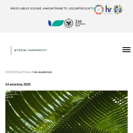
IRK
SYLABUS SGGW
E-HMS
INTRANET
E-SGGW
PROJEKTY
WYDZIAŁ OGRODNICZY
Wydział
Ogrodniczy
/
/
SGGW Witryn
Home
rok akademicki
24 września, 2025