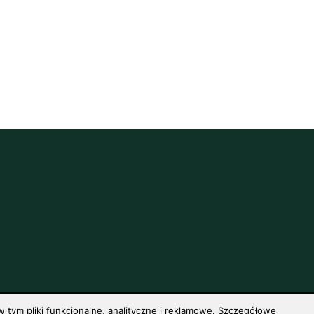
 tym pliki funkcjonalne, analityczne i reklamowe. Szczegółowe