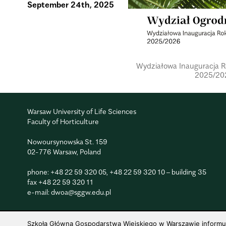
September 24th, 2025
Wydzia­łowa Inau­gu­ra­cja 
2025/20
Warsaw University of Life Sciences
Faculty of Horticulture
Nowoursynowska St. 159
02-776 Warsaw, Poland
phone:
+48 22 59 320 05
,
+48 22 59 320 10
– building 35
fax
+48 22 59 320 11
e-mail:
dwoa@sggw.edu.pl
Szkoła Główna Gospodarstwa Wiejskiego w Warszawie informuje,