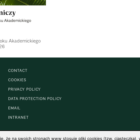
Roku Aka­de­mic­kiego
26
CONTACT
COOKIES
PRIVACY POLICY
DATA PROTECTION POLICY
EMAIL
INTRANET
 że na swoich stronach www stosuje pliki cookies (tzw. ciasteczka), w