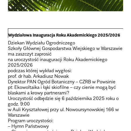
Wydzia­łowa Inau­gu­ra­cja Roku Aka­de­mic­kiego 2025/2026
Dziekan Wydziału Ogrodniczego
Szkoły Głównej Gospodarstwa Wiejskiego w Warszawie
ma zaszczyt zaprosić
na uroczystość inauguracji Roku Akademickiego
2025/2026
podczas której wykład wygłosi:
prof. dr hab. Arkadiusz Nowak
Dyrektor PAN Ogród Botaniczny – CZRB w Powsinie
pt: Ekowoltaika i łąki skiofilne – czy cienie mogą być
blaskami a krowy partnerami?
Uroczystość odbędzie się 6 października 2025 roku o
godz. 9:00
w Auli Kryształowej przy ul. Nowoursynowskiej 166 w
Warszawie
Program uroczystości:
– Hymn Państwowy