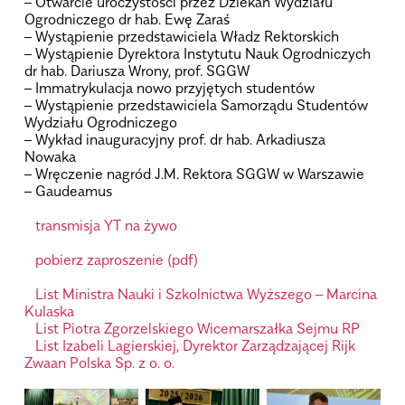
– Otwarcie uroczystości przez Dziekan Wydziału
Ogrodniczego dr hab. Ewę Zaraś
– Wystąpienie przedstawiciela Władz Rektorskich
– Wystąpienie Dyrektora Instytutu Nauk Ogrodniczych
dr hab. Dariusza Wrony, prof. SGGW
– Immatrykulacja nowo przyjętych studentów
– Wystąpienie przedstawiciela Samorządu Studentów
Wydziału Ogrodniczego
– Wykład inauguracyjny prof. dr hab. Arkadiusza
Nowaka
– Wręczenie nagród J.M. Rektora SGGW w Warszawie
– Gaudeamus
.
transmisja YT na żywo
.
pobierz zaproszenie (pdf)
List Ministra Nauki i Szkolnictwa Wyższego – Marcina
Kulaska
List Piotra Zgorzelskiego Wicemarszałka Sejmu RP
List Izabeli Lagierskiej, Dyrektor Zarządzającej Rijk
Zwaan Polska Sp. z o. o.