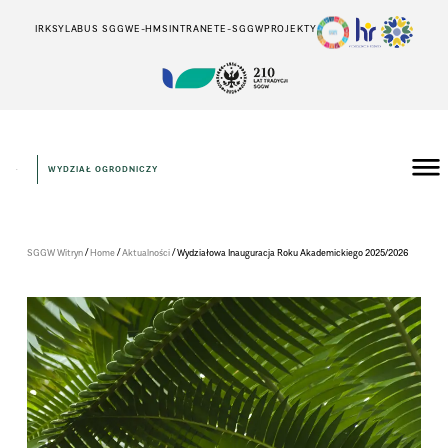
IRK
SYLABUS SGGW
E-HMS
INTRANET
E-SGGW
PROJEKTY
WYDZIAŁ OGRODNICZY
/
/
/
SGGW Witryn
Home
Aktualności
Wydzia­łowa Inau­gu­ra­cja Roku Aka­de­mic­kiego 2025/2026