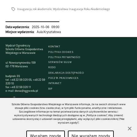
Inauguracja
,
rok akademicki
,
Wydziałowa Inauguracja Roku Akademickiego
Data wydarzenia:
2025-10-06
09:00
Miejsce wydarzenia:
Aula Krysz­ta­ło­wa
Wydział Ogrodniczy
KONTAKT
Szkoła Główna Gospodarstwa
POLITYKA COOKIES
Wiejskiego w Warszawie
POLITYKA PRYWATNOŚCI
SERWISÓW SGGW
ul. Nowoursynowska 159
02-776 Warszawa
RODO
DEKLARACJA DOSTĘPNOŚCI
budynek 35
POCZTA PRACOWNICZA
tel.
+48 22 59 320 05
,
+48 22 59
320 10
INTRANET
fax
+48 22 59 320 11
BIP
e-mail:
dwoa@sggw.edu.pl
Szkoła Główna Gospodarstwa Wiejskiego w Warszawie informuje, że na swoich stronach www
stosuje pliki cookies (tzw. ciasteczka), w tym pliki funkcjonalne, analityczne i reklamowe.
Szczegółowe informacje na temat przetwarzania danych użytkowników serwisu i
© 1816–2026 SGGW — ALL RIGHTS RESERVED
wykorzystywanych technologii śledzących dostępne są w „Polityce cookies”. Aby zmienić
ustawienia skorzystaj z ustawień swojej przeglądarki, aby wyłączyć pliki cookies kliknij \"Nie
wyrażam zgody\".
Wyrażam zgodę
Nie wyrażam zgody