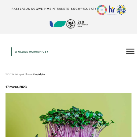
IRK
SYLABUS SGGW
E-HMS
INTRANET
E-SGGW
PROJEKTY
WYDZIAŁ OGRODNICZY
Wydział
Ogrodniczy
/
/
SGGW Witryn
Home
logistyka
17 marca, 2023