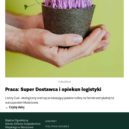
mikroliście
Praca: Super Dostawca i opiekun logistyki
Listny Cud- ekologiczny startup produkujący jadalne rośliny na farmie wertykalnej na
warszawskim Mokotowie.
Czytaj dalej
Wydział Ogrodniczy
KONTAKT
Szkoła Główna Gospodarstwa
POLITYKA COOKIES
Wiejskiego w Warszawie