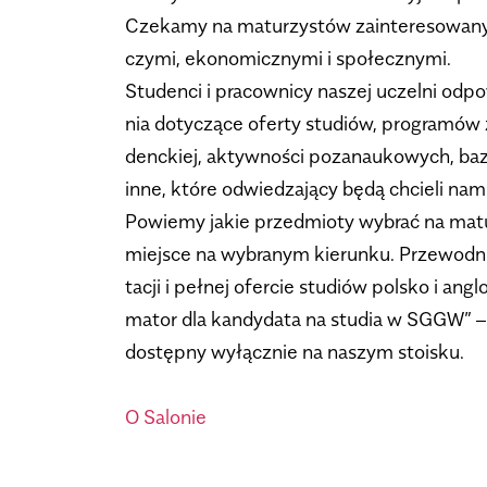
Cze­kamy na matu­rzy­stów zain­te­re­so­wa­
czymi, eko­no­micz­nymi i spo­łecz­nymi.
Stu­denci i pra­cow­nicy naszej uczelni odpo
nia doty­czące oferty stu­diów, pro­gra­mów
denc­kiej, aktyw­no­ści poza­nau­ko­wych, baz
inne, które odwie­dza­jący będą chcieli nam
Powiemy jakie przedmioty wybrać na matu­r
miej­sce na wybra­nym kie­runku. Prze­wod­n
ta­cji i peł­nej ofer­cie stu­diów pol­sko i ang
ma­tor dla kan­dy­data na stu­dia w SGGW” –
dostępny wyłącz­nie na naszym sto­isku.
.
O Salonie