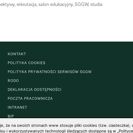
pektywy
,
rekrutacja
,
salon edukacyjny
,
SGGW
,
studia
KONTAKT
POLITYKA COOKIES
POLITYKA PRYWATNOŚCI SERWISÓW SGGW
RODO
DEKLARACJA DOSTĘPNOŚCI
POCZTA PRACOWNICZA
INTRANET
BIP
 że na swoich stronach www stosuje pliki cookies (tzw. ciasteczka), w
u i wykorzystywanych technologii śledzących dostępne są w „Polityce 