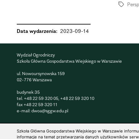
Pers
Data wydarzenia:
2023-09-14
Wydział Ogrodniczy
Szkoła Główna Gospodarstwa Wiejskiego w Warszawie
ul. Nowoursynowska 159
02-776 Warszawa
budynek 35
tel.
+48 22 59 320 05
,
+48 22 59 320 10
fax
+48 22 59 320 11
e-mail:
dwoa@sggw.edu.pl
Szkoła Główna Gospodarstwa Wiejskiego w Warszawie informuje,
informacje na temat przetwarzania danych użytkowników serwis