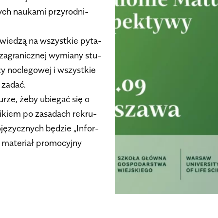
nych naukami przy­rod­ni­
­wie­dzą na wszyst­kie pyta­
 zagra­nicz­nej wymiany stu­
y noc­le­go­wej i wszyst­kie
 zadać.
ze, żeby ubie­gać się o
i­kiem po zasa­dach rekru­
lo­ję­zycz­nych będzie „Infor­
 mate­riał pro­mo­cyjny