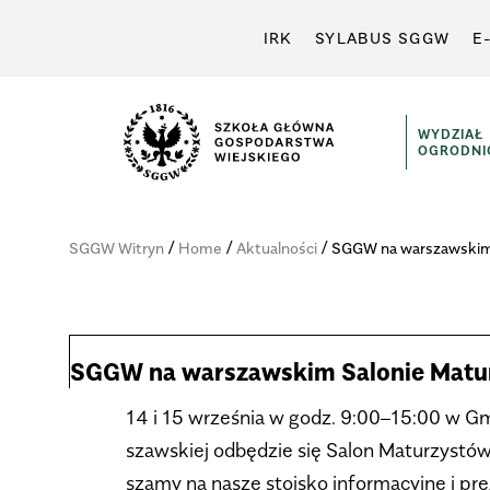
IRK
SYLABUS SGGW
E
WYDZIAŁ
OGRODNI
/
/
/
SGGW Witryn
Home
Aktualności
SGGW na war­szaw­skim 
SGGW na war­szaw­skim Salo­nie Matu­
14 i 15 wrze­śnia w godz. 9:00–15:00 w Gma
szaw­skiej odbę­dzie się Salon Matu­rzy­stó
szamy na nasze sto­isko infor­ma­cyjne i pre­z