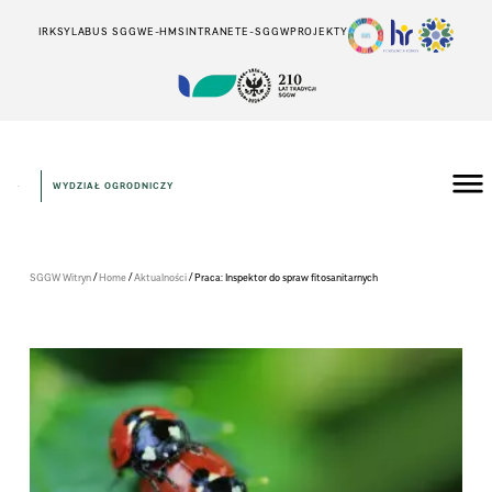
IRK
SYLABUS SGGW
E-HMS
INTRANET
E-SGGW
PROJEKTY
WYDZIAŁ OGRODNICZY
/
/
/
SGGW Witryn
Home
Aktualności
Praca: Inspektor do spraw fitosanitarnych