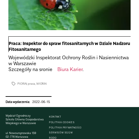
Praca: Inspektor do spraw fitosanitarnych w Dziale Nadzoru
Fitosanitarnego
Wojewódzki Inspektorat Ochrony Roślin i Nasiennictwa
w Warszawie
Szczegóły na sronie
Biura Karier
.
PIORiN
,
praca
,
WIORiN
Data wydarzenia:
2022-06-15
Wydział Ogrodniczy
KONTAKT
Szkoła Główna Gospodarstwa
POLITYKA COOKIES
Wiejskiego w Warszawie
POLITYKA PRYWATNOŚCI
SERWISÓW SGGW
ul. Nowoursynowska 159
02-776 Warszawa
RODO