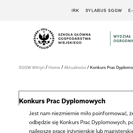
IRK
SYLABUS SGGW
E
WYDZIAŁ
OGRODNI
/
/
/
SGGW Witryn
Home
Aktualności
Konkurs Prac Dyplom
Konkurs Prac Dyplomowych
Jest nam niezmiernie miło poinformować, 
odbędzie się Konkurs Prac Dyplomowych, p
najlepsze prace inżynierskie lub magistersk