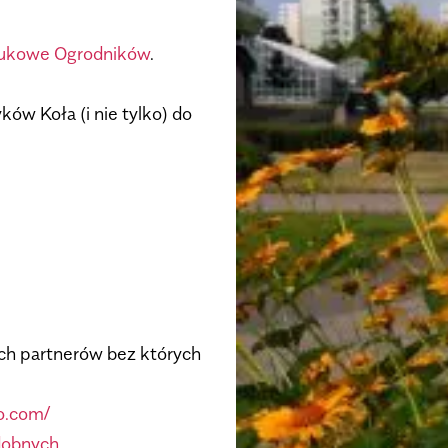
ukowe Ogrodników
.
ów Koła (i nie tylko) do
ch partnerów bez których
ro.com/
dobnych