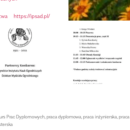
twa
https://ipsad.pl/
urs Prac Dyplomowych
,
praca dyplomowa
,
praca inżynierska
,
praca
terska