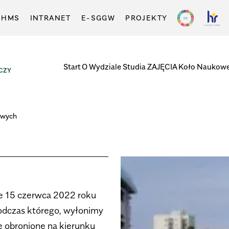
-HMS
INTRANET
E-SGGW
PROJEKTY
Start
O Wydziale
Studia
ZAJĘCIA
Koło Naukow
CZY
owych
że 15 czerwca 2022 roku
odczas którego, wyłonimy
ie obronione na kierunku