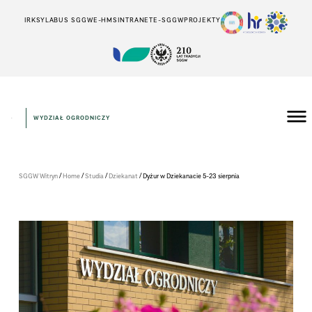
IRK
SYLABUS SGGW
E-HMS
INTRANET
E-SGGW
PROJEKTY
WYDZIAŁ OGRODNICZY
/
/
/
/
SGGW Witryn
Home
Studia
Dziekanat
Dyżur w Dziekanacie 5-23 sierpnia