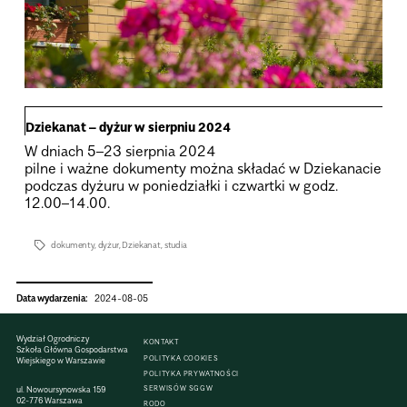
Dzie­ka­nat – dyżur w sierp­niu 2024
W dniach 5–23 sierp­nia 2024
pilne i ważne doku­menty można skła­dać w Dzie­ka­na­cie
pod­czas dyżuru w ponie­działki i czwartki w godz.
12.00–14.00.
dokumenty
,
dyżur
,
Dziekanat
,
studia
Data wydarzenia:
2024-08-05
Wydział Ogrodniczy
KONTAKT
Szkoła Główna Gospodarstwa
POLITYKA COOKIES
Wiejskiego w Warszawie
POLITYKA PRYWATNOŚCI
SERWISÓW SGGW
ul. Nowoursynowska 159
02-776 Warszawa
RODO