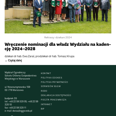
Rektorzy i dziekani 2024
Wrę­cze­nie nomi­na­cji dla władz Wydziału na kaden­
cję 2024–2028
dzie­kan dr hab. Ewa Zaraś, prodzie­kan dr hab. Tomasz Krupa
Czytaj dalej
Wydział Ogrodniczy
KONTAKT
Szkoła Główna Gospodarstwa
POLITYKA COOKIES
Wiejskiego w Warszawie
POLITYKA PRYWATNOŚCI
SERWISÓW SGGW
ul. Nowoursynowska 159
02-776 Warszawa
RODO
DEKLARACJA DOSTĘPNOŚCI
budynek 35
POCZTA PRACOWNICZA
tel.
+48 22 59 320 05
,
+48 22 59
320 10
INTRANET
fax
+48 22 59 320 11
BIP
e-mail:
dwoa@sggw.edu.pl