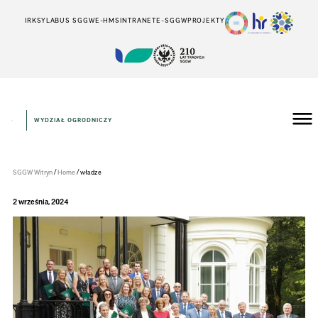
IRK
SYLABUS SGGW
E-HMS
INTRANET
E-SGGW
PROJEKTY
WYDZIAŁ OGRODNICZY
Wydział
Ogrodniczy
/
/
SGGW Witryn
Home
władze
2 września, 2024