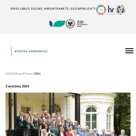
IRK
SYLABUS SGGW
E-HMS
INTRANET
E-SGGW
PROJEKTY
WYDZIAŁ OGRODNICZY
Wydział
Ogrodniczy
/
/
SGGW Witryn
Home
2024
2 września, 2024