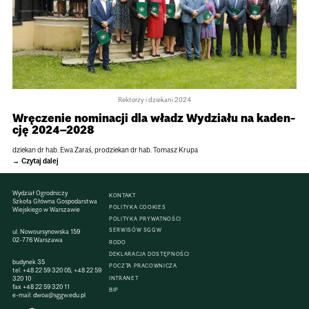
Rektorzy i dziekani 2024
Wrę­cze­nie nomi­na­cji dla władz Wydziału na kaden­
cję 2024–2028
dzie­kan dr hab. Ewa Zaraś, prodzie­kan dr hab. Tomasz Krupa
Czytaj dalej
Wydział Ogrodniczy
KONTAKT
Szkoła Główna Gospodarstwa
POLITYKA COOKIES
Wiejskiego w Warszawie
POLITYKA PRYWATNOŚCI
SERWISÓW SGGW
ul. Nowoursynowska 159
02-776 Warszawa
RODO
DEKLARACJA DOSTĘPNOŚCI
budynek 35
POCZTA PRACOWNICZA
tel.
+48 22 59 320 05
,
+48 22 59
320 10
INTRANET
fax
+48 22 59 320 11
BIP
e-mail:
dwoa@sggw.edu.pl