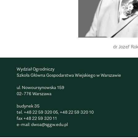
dr Jozef Ro
Wydział Ogrodniczy
Szkoła Główna Gospodarstwa Wiejskiego w Warszawie
ul. Nowoursynowska 159
02-776 Warszawa
budynek 35
tel.
+48 22 59 320 05
,
+48 22 59 320 10
fax
+48 22 59 320 11
e-mail:
dwoa@sggw.edu.pl