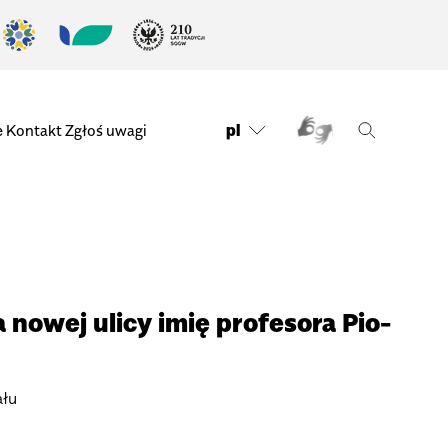
pl
e
Kontakt
Zgłoś uwagi
 nowej ulicy imię pro­fe­sora Pio­
ału