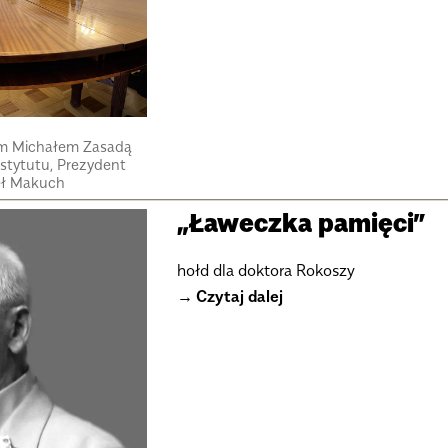
em Michałem Zasadą
nstytutu, Prezydent
eł Makuch
„Ławeczka pamięci”
hołd dla doktora Rokoszy
Czytaj dalej