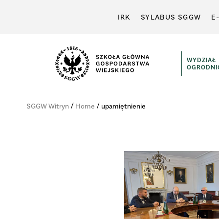
IRK
SYLABUS SGGW
E
WYDZIAŁ
OGRODNI
Wydział
Ogrodniczy
/
/
SGGW Witryn
Home
upamiętnienie