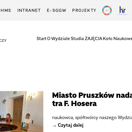
-HMS
INTRANET
E-SGGW
PROJEKTY
Start
O Wydziale
Studia
ZAJĘCIA
Koło Naukow
CZY
Mia­sto Prusz­ków nada
tra F. Hosera
naukowca, spół­twórcy naszego Wydzi
Czytaj dalej