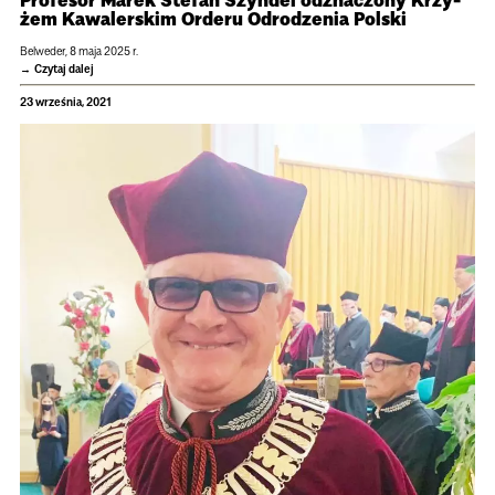
żem Kawa­ler­skim Orderu Odro­dze­nia Pol­ski
Bel­we­der, 8 maja 2025 r.
Czytaj dalej
23 września, 2021