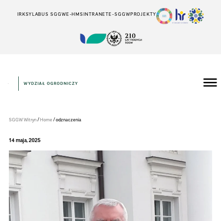
IRK
SYLABUS SGGW
E-HMS
INTRANET
E-SGGW
PROJEKTY
WYDZIAŁ OGRODNICZY
Wydział
Ogrodniczy
/
/
SGGW Witryn
Home
odznaczenia
14 maja, 2025