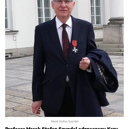
Marek Stefan Szyndel
Pro­fe­sor Marek Ste­fan Szyn­del odz­na­czony Krzy­