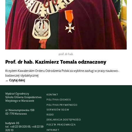
prof. dr hab.
Prof. dr hab. Kazimierz Tomala odznaczony
Krzyżem Kawalerskim Orderu Odrodzenia Polski za wybitne zasługi w pracy naukowo-
badawczej i dydaktycznej
Czytaj dalej
Wydział Ogrodniczy
KONTAKT
Szkoła Główna Gospodarstwa
POLITYKA COOKIES
Wiejskiego w Warszawie
POLITYKA PRYWATNOŚCI
SERWISÓW SGGW
ul. Nowoursynowska 159
02-776 Warszawa
RODO
DEKLARACJA DOSTĘPNOŚCI
budynek 35
POCZTA PRACOWNICZA
tel.
+48 22 59 320 05
,
+48 22 59
320 10
INTRANET