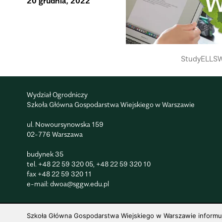
20 grudnia, 2022
StudyELLS
Wydział Ogrodniczy
Szkoła Główna Gospodarstwa Wiejskiego w Warszawie
ul. Nowoursynowska 159
02-776 Warszawa
budynek 35
tel.
+48 22 59 320 05
,
+48 22 59 320 10
fax
+48 22 59 320 11
e-mail:
dwoa@sggw.edu.pl
Szkoła Główna Gospodarstwa Wiejskiego w Warszawie informuje,