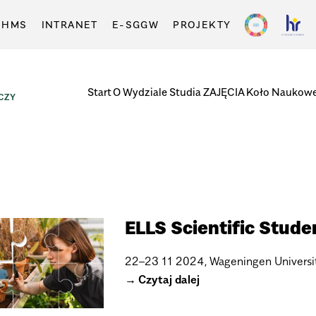
-HMS
INTRANET
E-SGGW
PROJEKTY
Start
O Wydziale
Studia
ZAJĘCIA
Koło Naukow
CZY
ELLS Scien­ti­fic Stu­d
22–23 11 2024, Wage­nin­gen Uni­ver­si
Czytaj dalej