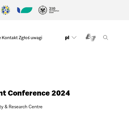
pl
e
Kontakt
Zgłoś uwagi
ent Con­fe­rence 2024
ty & Rese­arch Cen­tre