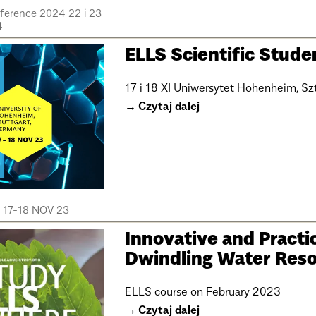
nference 2024 22 i 23
4
ELLS Scientific Stud
17 i 18 XI Uniwersytet Hohenheim, Sz
Czytaj dalej
e 17-18 NOV 23
Innovative and Practi
Dwindling Water Res
ELLS course on February 2023
Czytaj dalej