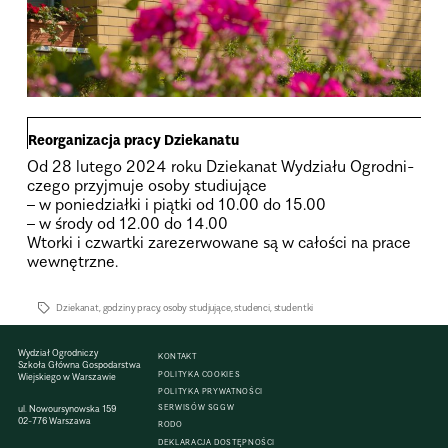
Reor­ga­ni­za­cja pracy Dzie­ka­natu
Od 28 lutego 2024 roku Dzie­ka­nat Wydziału Ogrod­ni­
czego przyj­muje osoby stu­diu­jące
– w ponie­działki i piątki od 10.00 do 15.00
– w środy od 12.00 do 14.00
Wtorki i czwartki zare­zer­wo­wane są w cało­ści na prace
wewnętrzne.
Dziekanat
,
godziny pracy
,
osoby studjujące
,
studenci
,
studentki
Wydział Ogrodniczy
KONTAKT
Szkoła Główna Gospodarstwa
POLITYKA COOKIES
Wiejskiego w Warszawie
POLITYKA PRYWATNOŚCI
SERWISÓW SGGW
ul. Nowoursynowska 159
02-776 Warszawa
RODO
DEKLARACJA DOSTĘPNOŚCI