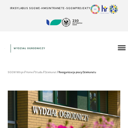
IRK
SYLABUS SGGW
E-HMS
INTRANET
E-SGGW
PROJEKTY
WYDZIAŁ OGRODNICZY
/
/
/
/
SGGW Witryn
Home
Studia
Dziekanat
Reor­ga­ni­za­cja pracy Dzie­ka­natu