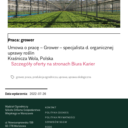
Praca: grower
Umowa o pracę – Grower – specjalista d. organicznej
uprawy roślin
Kraśnicza Wola, Polska
Szczegóły oferty na stronach Biura Karier
grower
,
praca
,
produkcja ogrodnicza
,
uprawa
,
uprawa ekologiczna
Data wydarzenia:
2022-07-26
Wydział Ogrodniczy
KONTAKT
Szkoła Główna Gospodarstwa
POLITYKA COOKIES
Wiejskiego w Warszawie
POLITYKA PRYWATNOŚCI
SERWISÓW SGGW
ul. Nowoursynowska 159
02-776 Warszawa
RODO