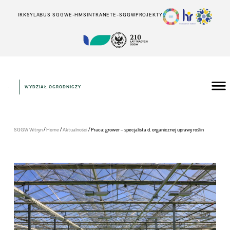
IRK
SYLABUS SGGW
E-HMS
INTRANET
E-SGGW
PROJEKTY
WYDZIAŁ OGRODNICZY
/
/
/
SGGW Witryn
Home
Aktualności
Praca: grower – specjalista d. organicznej uprawy roślin