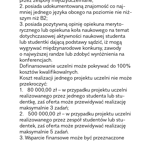
2. posiada udo­ku­men­to­waną zna­jo­mość co naj­
mniej jed­nego języka obcego na pozio­mie nie niż­
szym niż B2;
3. posiada pozy­tywną opi­nię opie­kuna mery­to­
rycz­nego lub opie­kuna koła nauko­wego na temat
dotych­cza­so­wej aktyw­no­ści nauko­wej stu­denta
lub stu­dentki dającą pod­stawy sądzić, iż mogą
wygry­wać mię­dzy­na­ro­dowe kon­kursy, zawody
o naj­wyż­szej ran­dze lub zdo­być wyróż­nie­nia na
kon­fe­ren­cjach.
Dofi­nan­so­wa­nie uczelni może pokry­wać do 100%
kosz­tów kwa­li­fi­ko­wal­nych.
Koszt reali­za­cji jed­nego pro­jektu uczelni nie może
prze­kro­czyć:
1.
80 000,00 zł
– w przy­padku pro­jektu uczelni
reali­zo­wa­nego przez jed­nego stu­denta lub stu­
dentkę, zaś oferta może prze­wi­dy­wać reali­za­cję
mak­sy­mal­nie 3 zadań;
2.
500 000,00 zł
– w przy­padku pro­jektu uczelni
reali­zo­wa­nego przez zespół stu­den­tów lub stu­
dentek, zaś oferta może prze­wi­dy­wać reali­za­cję
mak­sy­mal­nie 5 zadań.
3. Wspar­cie finan­sowe może być prze­zna­czone