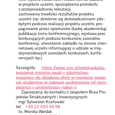
w pro­jek­cie uczelni, spo­rzą­dze­nia pro­to­kołu
z prze­pro­wa­dzo­nej rekru­ta­cji
zacho­wa­nia trwa­ło­ści rezul­ta­tów pro­jektu
uczelni (np. dzie­le­nie się doświad­cze­niami zdo­
by­tymi pod­czas reali­za­cji pro­jektu uczelni, pro­
pa­go­wa­nie przez opie­ku­nów (kadrę aka­de­micką)
publi­ka­cja tomu kon­fe­ren­cyj­nego, wystawa prac
kon­ku­ru­ją­cych pod­czas kon­kur­sów, zawo­dów,
kon­fe­ren­cji, utwo­rze­nie zakładki na stro­nie inter­
ne­to­wej uczelni infor­mu­ją­cej o udziale w mię­
dzy­na­ro­do­wych zawo­dach, kon­kur­sach, kon­fe­
ren­cjach itp.).
Szcze­góły:
https: //www. gov. pl/we­b/nau­ka­/za­
pro­sze­nie-mini­stra-nauki-i-szkol­nic­twa-
wyzszego-do-skla­da­nia-ofert-w-pro­jek­cie-wspar­
cie-stu­dentow-w-zakre­sie-podnie­sie­nia-ich-kom­
pe­ten­cji-i-umie­jet­no­sci—nabor-ii
Zapra­szamy do kon­taktu z zespo­łem Biura Pro­
jek­tów Struk­tu­ral­nych i Inwe­sty­cyj­nych:
mgr Syl­we­ster Kozłow­ski
tel.
+48 22 593 56 98
lic. Monika War­dak