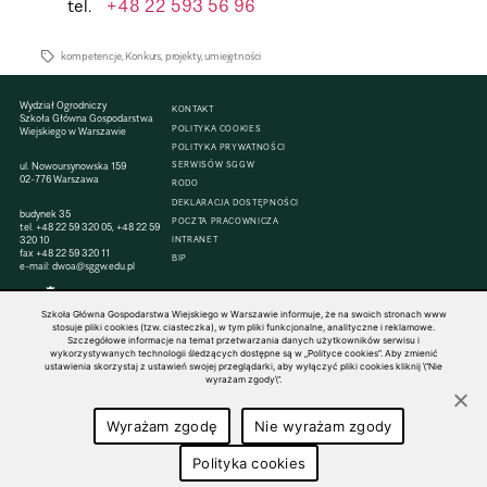
tel.
+48 22 593 56 96
kompetencje
,
Konkurs
,
projekty
,
umiejętności
Wydział Ogrodniczy
KONTAKT
Szkoła Główna Gospodarstwa
POLITYKA COOKIES
Wiejskiego w Warszawie
POLITYKA PRYWATNOŚCI
SERWISÓW SGGW
ul. Nowoursynowska 159
02-776 Warszawa
RODO
DEKLARACJA DOSTĘPNOŚCI
budynek 35
POCZTA PRACOWNICZA
tel.
+48 22 59 320 05
,
+48 22 59
320 10
INTRANET
fax
+48 22 59 320 11
BIP
e-mail:
dwoa@sggw.edu.pl
Szkoła Główna Gospodarstwa Wiejskiego w Warszawie informuje, że na swoich stronach www
stosuje pliki cookies (tzw. ciasteczka), w tym pliki funkcjonalne, analityczne i reklamowe.
Szczegółowe informacje na temat przetwarzania danych użytkowników serwisu i
© 1816–2026 SGGW — ALL RIGHTS RESERVED
wykorzystywanych technologii śledzących dostępne są w „Polityce cookies”. Aby zmienić
ustawienia skorzystaj z ustawień swojej przeglądarki, aby wyłączyć pliki cookies kliknij \"Nie
wyrażam zgody\".
Wyrażam zgodę
Nie wyrażam zgody
Polityka cookies