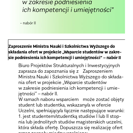
Zapro­sze­nie Mini­stra Nauki i Szkol­nic­twa Wyż­szego do
skła­da­nia ofert w pro­jek­cie „Wspar­cie stu­den­tów w zakre­
sie podnie­sie­nia ich kom­pe­ten­cji i umie­jęt­no­ści” – nabór II
Biuro Pro­jek­tów Struk­tu­ral­nych i Inwe­sty­cyj­nych
zapra­sza do zapo­zna­nia się z
Zapro­sze­niem
Mini­stra Nauki i Szkol­nic­twa Wyż­szego
do skła­da­
nia ofert w pro­jek­cie „Wspar­cie stu­den­tów
w zakre­sie podnie­sie­nia ich kom­pe­ten­cji i umie­
jęt­no­ści” – nabór II.
W ramach naboru wspar­ciem
może zostać objęty
stu­dent lub stu­dentka, wska­za­ny/a w ofer­cie
Uczelni, speł­nia­ją­cy/a łącz­nie nastę­pu­jące warunki:
1. jest stu­dentem/stu­dentką stu­diów I lub II stop­
nia lub jed­no­li­tych stu­diów magi­ster­skich uczelni,
która składa ofertę. Dopusz­cza się reali­za­cję ofert
przez zespoły mię­dzy­uczel­niane;