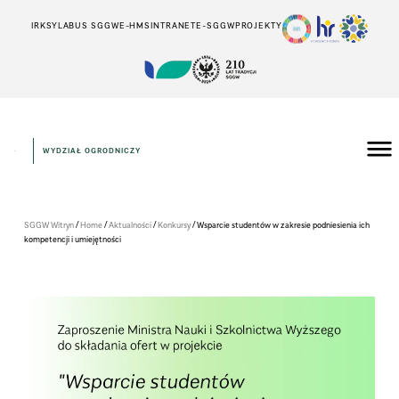
IRK
SYLABUS SGGW
E-HMS
INTRANET
E-SGGW
PROJEKTY
WYDZIAŁ OGRODNICZY
/
/
/
/
SGGW Witryn
Home
Aktualności
Konkursy
Wspar­cie stu­den­tów w zakre­sie podnie­sie­nia ich
kom­pe­ten­cji i umie­jęt­no­ści