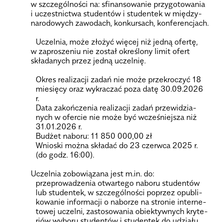
w szcze­gól­no­ści na: sfi­nan­so­wa­nie przy­go­to­wa­nia
i uczest­nic­twa stu­den­tów i stu­dentek w mię­dzy­
na­ro­do­wych zawo­dach, kon­kur­sach, kon­fe­ren­cjach.
Uczel­nia, może zło­żyć wię­cej niż jedną ofertę,
w zapro­sze­niu nie został okre­ślony limit ofert
skła­da­nych przez jedną uczel­nię.
Okres reali­za­cji zadań nie może prze­kro­czyć 18
mie­sięcy oraz wykra­czać poza datę 30.09.2026
r.
Data zakoń­cze­nia reali­za­cji zadań prze­wi­dzia­
nych w ofer­cie nie może być wcze­śniej­sza niż
31.01.2026 r.
Budżet naboru: 11 850 000,00 zł
Wnio­ski można skła­dać do 23 czerwca 2025 r.
(do godz. 16:00).
Uczel­nia zobo­wią­zana jest m.in. do:
prze­pro­wa­dze­nia otwar­tego naboru stu­den­tów
lub stu­dentek, w szcze­gól­no­ści poprzez opu­bli­
ko­wa­nie infor­ma­cji o nabo­rze na stro­nie inter­ne­
to­wej uczelni, zasto­so­wa­nia obiek­tyw­nych kry­te­
riów wyboru stu­den­tów i stu­dentek do udziału