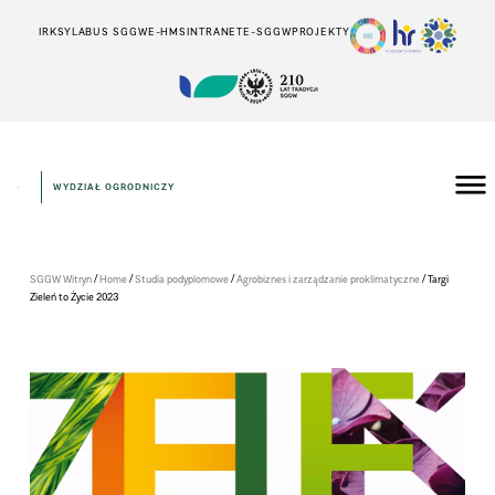
IRK
SYLABUS SGGW
E-HMS
INTRANET
E-SGGW
PROJEKTY
WYDZIAŁ OGRODNICZY
/
/
/
/
SGGW Witryn
Home
Studia podyplomowe
Agrobiznes i zarządzanie proklimatyczne
Targi
Zie­leń to Życie 2023