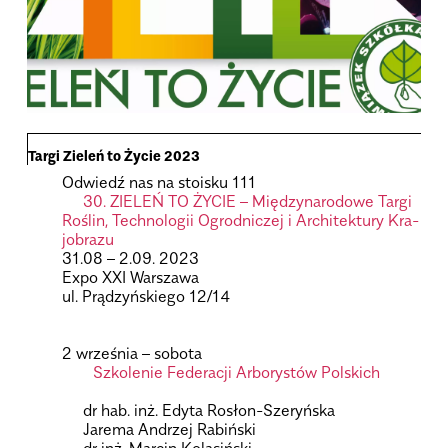
Targi Zie­leń to Życie 2023
Odwiedź nas na sto­isku 111
30. ZIELEŃ TO ŻYCIE – Mię­dzy­na­ro­dowe Targi
Roślin, Tech­no­lo­gii Ogrod­ni­czej i Archi­tek­tury Kra­
jo­brazu
31.08 – 2.09. 2023
Expo XXI War­szawa
ul. Prą­dzyń­skiego 12/14
2 wrze­śnia – sobota
Szko­le­nie Fede­ra­cji Arbo­ry­stów Pol­skich
.
dr hab. inż. Edyta Rosłon-Sze­ryń­ska
Jarema Andrzej Rabiń­ski
dr inż. Mar­cin Kola­siń­ski