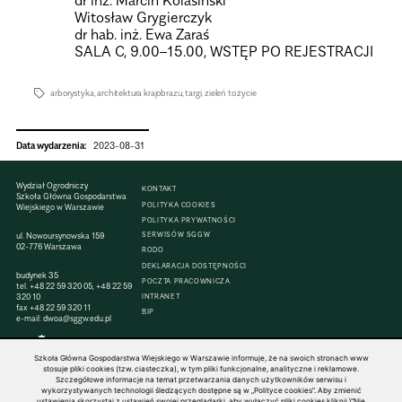
Wito­sław Gry­gier­czyk
dr hab. inż. Ewa Zaraś
SALA C, 9.00–15.00, WSTĘP PO REJESTRACJI
arborystyka
,
architektura krajobrazu
,
targi
,
zieleń to życie
Data wydarzenia:
2023-08-31
Wydział Ogrodniczy
KONTAKT
Szkoła Główna Gospodarstwa
POLITYKA COOKIES
Wiejskiego w Warszawie
POLITYKA PRYWATNOŚCI
SERWISÓW SGGW
ul. Nowoursynowska 159
02-776 Warszawa
RODO
DEKLARACJA DOSTĘPNOŚCI
budynek 35
POCZTA PRACOWNICZA
tel.
+48 22 59 320 05
,
+48 22 59
320 10
INTRANET
fax
+48 22 59 320 11
BIP
e-mail:
dwoa@sggw.edu.pl
Szkoła Główna Gospodarstwa Wiejskiego w Warszawie informuje, że na swoich stronach www
stosuje pliki cookies (tzw. ciasteczka), w tym pliki funkcjonalne, analityczne i reklamowe.
Szczegółowe informacje na temat przetwarzania danych użytkowników serwisu i
© 1816–2026 SGGW — ALL RIGHTS RESERVED
wykorzystywanych technologii śledzących dostępne są w „Polityce cookies”. Aby zmienić
ustawienia skorzystaj z ustawień swojej przeglądarki, aby wyłączyć pliki cookies kliknij \"Nie