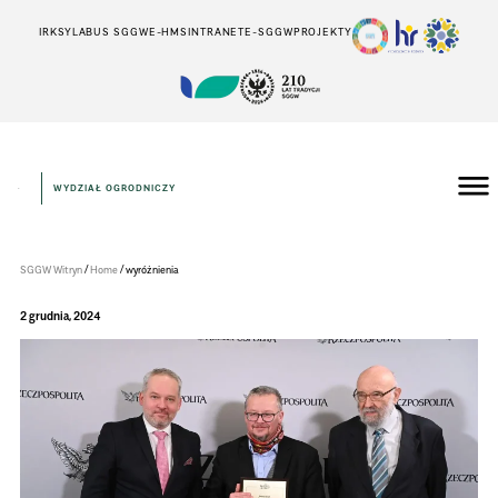
IRK
SYLABUS SGGW
E-HMS
INTRANET
E-SGGW
PROJEKTY
WYDZIAŁ OGRODNICZY
Wydział
Ogrodniczy
/
/
SGGW Witryn
Home
wyróżnienia
2 grudnia, 2024