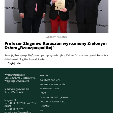
Zbigniew Karaczun
Profesor Zbigniew Karaczun wyróżniony Zielonym
Orłem „Rzeczpospolitej”
Reak­cja „Rzecz­po­spo­li­tej” po raz piąty przy­znała tytuły Zie­lone Orły za zna­czące doko­na­nia w
dzie­dzi­nie eko­lo­gii i ochrony kli­matu
Czytaj dalej
Wydział Ogrodniczy
KONTAKT
Szkoła Główna Gospodarstwa
POLITYKA COOKIES
Wiejskiego w Warszawie
POLITYKA PRYWATNOŚCI
SERWISÓW SGGW
ul. Nowoursynowska 159
02-776 Warszawa
RODO
DEKLARACJA DOSTĘPNOŚCI
budynek 35
POCZTA PRACOWNICZA
tel.
+48 22 59 320 05
,
+48 22 59
320 10
INTRANET
fax
+48 22 59 320 11
BIP
e-mail:
dwoa@sggw.edu.pl