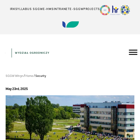
IRK
SYLLABUS SGGW
E-HMS
INTRANET
E-SGGW
PROJECTS
WYDZIAŁ OGRODNICZY
Wydział
Ogrodniczy
/
/
SGGW Witryn
Home
Security
May 23rd, 2025