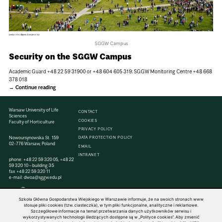
SGGW Campus
Security on the SGGW Campus
Academic Guard +48 22 59 31900 or +48 604 605 319; SGGW Monitoring Centre +48 668
378 018
Continue reading
Warsaw University of Life
CONTACT
Sciences
COOKIES
Faculty of Horticulture
PRIVACY POLICY
Nowoursynowska St. 159
DATA PROTECTION POLICY
02-776 Warsaw, Poland
EMAIL
INTRANET
phone:
+48 22 59 320 05
,
+48 22
59 320 10
– building 35
fax
+48 22 59 320 11
e-mail:
dwoa@sggw.edu.pl
Szkoła Główna Gospodarstwa Wiejskiego w Warszawie informuje, że na swoich stronach www
stosuje pliki cookies (tzw. ciasteczka), w tym pliki funkcjonalne, analityczne i reklamowe.
Szczegółowe informacje na temat przetwarzania danych użytkowników serwisu i
© 1816–2026 SGGW — ALL RIGHTS RESERVED
wykorzystywanych technologii śledzących dostępne są w „Polityce cookies”. Aby zmienić