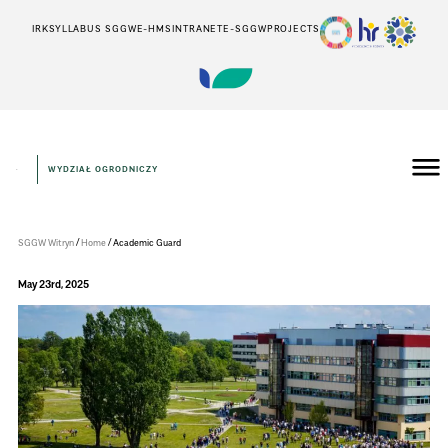
IRK
SYLLABUS SGGW
E-HMS
INTRANET
E-SGGW
PROJECTS
WYDZIAŁ OGRODNICZY
Wydział
Ogrodniczy
/
/
SGGW Witryn
Home
Academic Guard
May 23rd, 2025