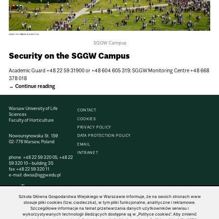
SGGW Campus
Security on the SGGW Campus
Academic Guard +48 22 59 31900 or +48 604 605 319; SGGW Monitoring Centre +48 668
378 018
Continue reading
Warsaw University of Life
CONTACT
Sciences
COOKIES
Faculty of Horticulture
PRIVACY POLICY
Nowoursynowska St. 159
DATA PROTECTION POLICY
02-776 Warsaw, Poland
EMAIL
INTRANET
phone:
+48 22 59 320 05
,
+48 22
59 320 10
– building 35
fax
+48 22 59 320 11
e-mail:
dwoa@sggw.edu.pl
Szkoła Główna Gospodarstwa Wiejskiego w Warszawie informuje, że na swoich stronach www
stosuje pliki cookies (tzw. ciasteczka), w tym pliki funkcjonalne, analityczne i reklamowe.
Szczegółowe informacje na temat przetwarzania danych użytkowników serwisu i
© 1816–2026 SGGW — ALL RIGHTS RESERVED
wykorzystywanych technologii śledzących dostępne są w „Polityce cookies”. Aby zmienić