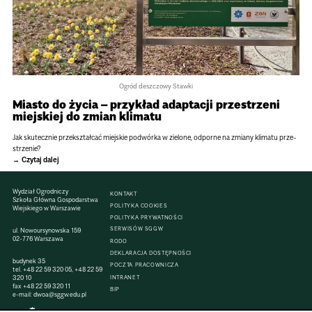
Ogród deszczowy Stawki
Mia­sto do życia – przy­kład adap­ta­cji prze­strzeni
miej­skiej do zmian kli­matu
Jak sku­tecz­nie prze­kształ­cać miej­skie podwórka w zie­lone, odporne na zmiany kli­matu prze­
strzenie?
Czytaj dalej
Wydział Ogrodniczy
KONTAKT
Szkoła Główna Gospodarstwa
POLITYKA COOKIES
Wiejskiego w Warszawie
POLITYKA PRYWATNOŚCI
SERWISÓW SGGW
ul. Nowoursynowska 159
02-776 Warszawa
RODO
DEKLARACJA DOSTĘPNOŚCI
budynek 35
POCZTA PRACOWNICZA
tel.
+48 22 59 320 05
,
+48 22 59
320 10
INTRANET
fax
+48 22 59 320 11
BIP
e-mail:
dwoa@sggw.edu.pl