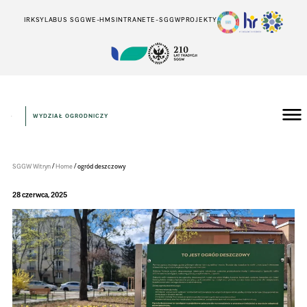
IRK
SYLABUS SGGW
E-HMS
INTRANET
E-SGGW
PROJEKTY
WYDZIAŁ OGRODNICZY
Wydział
Ogrodniczy
/
/
SGGW Witryn
Home
ogród deszczowy
28 czerwca, 2025