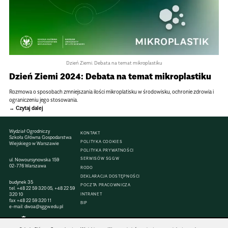
Dzień Ziemi. Debata na temat mikroplastiku
Dzień Ziemi 2024: Debata na temat mikro­pla­stiku
Roz­mowa o spo­so­bach zmniej­sza­nia ilo­ści mikro­pla­ti­sku w śro­do­wi­sku, ochro­nie zdro­wia i
ogra­ni­cze­niu jego sto­so­wa­nia.
Czytaj dalej
Wydział Ogrodniczy
KONTAKT
Szkoła Główna Gospodarstwa
POLITYKA COOKIES
Wiejskiego w Warszawie
POLITYKA PRYWATNOŚCI
SERWISÓW SGGW
ul. Nowoursynowska 159
02-776 Warszawa
RODO
DEKLARACJA DOSTĘPNOŚCI
budynek 35
POCZTA PRACOWNICZA
tel.
+48 22 59 320 05
,
+48 22 59
320 10
INTRANET
fax
+48 22 59 320 11
BIP
e-mail:
dwoa@sggw.edu.pl