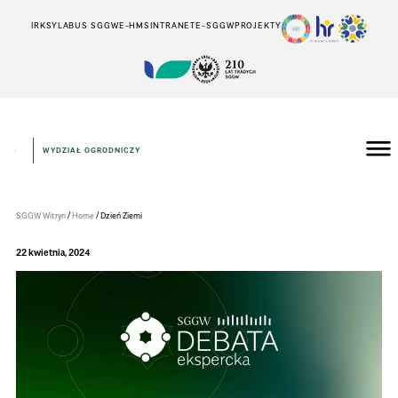
IRK
SYLABUS SGGW
E-HMS
INTRANET
E-SGGW
PROJEKTY
WYDZIAŁ OGRODNICZY
Wydział
Ogrodniczy
/
/
SGGW Witryn
Home
Dzień Ziemi
22 kwietnia, 2024