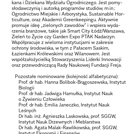
kana i Dzie­kana Wydziału Ogrod­ni­czego. Jest pomy­
sło­daw­czy­nią i autorką pro­gra­mów stu­diów, m.in.:
Ogrod­nic­two Miej­skie i Arbo­ry­styka, Susta­ina­ble Hor­
ti­cul­ture, oraz Aka­de­mii Gre­en­ke­epingu. Aktyw­nie
pro­muje ideę „zie­lo­nych zawo­dów” i wspiera wyda­
rze­nia bran­żowe, takie jak Smart City Łódź/War­szawa,
Zie­leń to Życie czy Gar­den Expo PTAK Nada­rzyn.
Współ­pra­cuje z wie­loma insty­tu­cjami w zakre­sie
ochrony śro­do­wi­ska, w tym z Pała­cem Saskim,
Łazien­kami Kró­lew­skimi oraz Wila­no­wem. Jest
współ­za­ło­ży­cielką Sto­wa­rzy­sze­nia Liderki Inno­wa­cji
oraz prze­wod­ni­czącą Rady Nau­ko­wej Fun­da­cji Freja.
.
Pozo­stałe nomi­no­wane (kolej­ność alfa­be­tyczna):
Prof. dr hab. Hanna Boli­bok-Brą­go­szew­ska, Insty­tut
Bio­lo­gii
Prof. dr hab. Jadwiga Hamułka, Insty­tut Nauk
o Żywie­niu Czło­wieka
Prof. dr hab. Emi­lia Janeczko, Insty­tut Nauk
Leśnych
Dr hab. inż. Agnieszka Laskow­ska, prof. SGGW,
Insty­tut Nauk Drzew­nych i Meblar­stwa
Dr hab. Agata Malak-Raw­li­kow­ska, prof. SGGW,
Insty­tut Eko­no­mii i Finan­sów