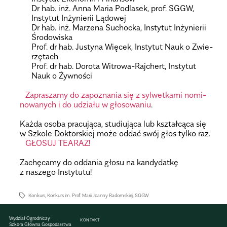
Dr hab. inż. Anna Maria Podla­sek, prof. SGGW,
Insty­tut Inży­nie­rii Lądo­wej
Dr hab. inż. Marzena Suchocka, Insty­tut Inży­nie­rii
Śro­do­wi­ska
Prof. dr hab. Justyna Wię­cek, Insty­tut Nauk o Zwie­
rzę­tach
Prof. dr hab. Dorota Witrowa-Raj­chert, Insty­tut
Nauk o Żyw­no­ści
.
Zapra­szamy do zapo­zna­nia się z syl­wet­kami nomi­
no­wa­nych i do udziału w gło­so­wa­niu
.
.
Każda osoba pra­cu­jąca, stu­diu­jąca lub kształ­cąca się
w Szkole Dok­tor­skiej może oddać swój głos tylko raz.
GŁOSUJ TEARAZ!
.
Zachę­camy do odda­nia głosu na kan­dy­datkę
z naszego Insty­tutu!
Konkurs
,
Konkurs im. Prof. Marii Joanny Radomskiej
,
SGGW
Wydział Ogrodniczy
KONTAKT
Szkoła Główna Gospodarstwa