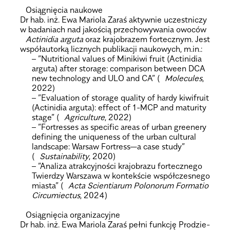
Osią­gnię­cia naukowe
Dr hab. inż. Ewa Mariola Zaraś aktyw­nie uczest­ni­czy
w bada­niach nad jako­ścią prze­cho­wy­wa­nia owo­ców
Acti­ni­dia arguta
oraz kra­jo­bra­zem for­tecz­nym. Jest
wspó­łau­torką licz­nych publi­ka­cji nauko­wych, m.in.:
– ”Nutri­tio­nal values of Mini­kiwi fruit (Acti­ni­dia
arguta) after sto­rage: com­pa­ri­son between DCA
new tech­no­logy and ULO and CA” (
Mole­cu­les
,
2022)
– ”Eva­lu­ation of sto­rage quality of hardy kiwi­fruit
(Acti­ni­dia arguta): effect of 1-MCP and matu­rity
stage” (
Agri­cul­ture
, 2022)
– ”For­tres­ses as spe­ci­fic areas of urban gre­enery
defi­ning the uni­qu­eness of the urban cul­tu­ral
land­scape: War­saw For­tres­s—a case study”
(
Susta­ina­bi­lity
, 2020)
– ”Ana­liza atrak­cyj­no­ści kra­jo­brazu for­tecz­nego
Twier­dzy War­szawa w kon­tek­ście współ­cze­snego
mia­sta” (
Acta Scien­tia­rum Polo­no­rum For­ma­tio
Cir­cu­miec­tus
, 2024)
.
Osią­gnię­cia orga­ni­za­cyjne
Dr hab. inż. Ewa Mariola Zaraś pełni funk­cję Pro­dzie­