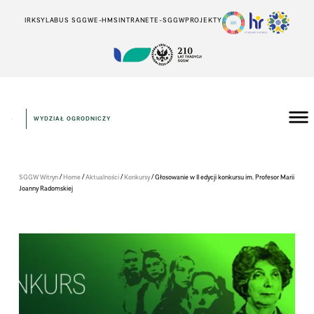
IRK
SYLABUS SGGW
E-HMS
INTRANET
E-SGGW
PROJEKTY
WYDZIAŁ OGRODNICZY
/
/
/
/
SGGW Witryn
Home
Aktualności
Konkursy
Gło­so­wa­nie w II edy­cji kon­kursu im. Pro­fe­sor Marii
Joanny Radom­skiej