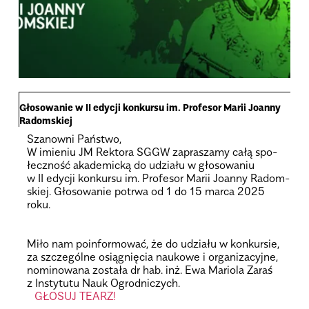
Gło­so­wa­nie w II edy­cji kon­kursu im. Pro­fe­sor Marii Joanny
Radom­skiej
Sza­nowni Pań­stwo,
W imie­niu JM Rek­tora SGGW zapra­szamy całą spo­
łecz­ność aka­de­micką do udziału w gło­so­wa­niu
w II edy­cji kon­kursu im. Pro­fe­sor Marii Joanny Radom­
skiej. Gło­so­wa­nie potrwa od 1 do 15 marca 2025
roku.
.
.
Miło nam poin­for­mo­wać, że do udziału w kon­kur­sie,
za szcze­gólne osią­gnię­cia naukowe i orga­ni­za­cyjne,
nomi­no­wana została dr hab. inż. Ewa Mariola Zaraś
z Insty­tutu Nauk Ogrod­ni­czych.
GŁOSUJ TEARZ!
.