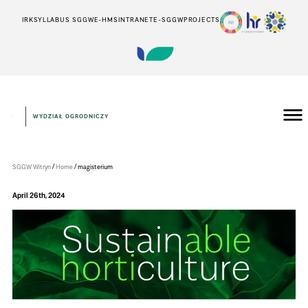
IRK
SYLLABUS SGGW
E-HMS
INTRANET
E-SGGW
PROJECTS
WYDZIAŁ OGRODNICZY
Wydział
Ogrodniczy
/
/
SGGW Witryn
Home
magisterium
April 26th, 2024