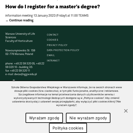
How do I register for a master’s degree?
information meeting 13 January 2023 (Friday!) at 11.00 TEAMS
Continue reading
Warsaw University of Life
CONTACT
Sciences
COOKIES
Faculty of Horticulture
PRIVACY POLICY
Nowoursynowska St. 159
DATA PROTECTION POLICY
02-776 Warsaw, Poland
EMAIL
INTRANET
phone:
+48 22 59 320 05
,
+48 22
59 320 10
– building 35
fax
+48 22 59 320 11
e-mail:
dwoa@sggw.edu.pl
Szkoła Główna Gospodarstwa Wiejskiego w Warszawie informuje, że na swoich stronach www
stosuje pliki cookies (tzw. ciasteczka), w tym pliki funkcjonalne, analityczne i reklamowe.
Szczegółowe informacje na temat przetwarzania danych użytkowników serwisu i
© 1816–2026 SGGW — ALL RIGHTS RESERVED
wykorzystywanych technologii śledzących dostępne są w „Polityce cookies”. Aby zmienić
ustawienia skorzystaj z ustawień swojej przeglądarki, aby wyłączyć pliki cookies kliknij \"Nie
wyrażam zgody\".
Wyrażam zgodę
Nie wyrażam zgody
Polityka cookies