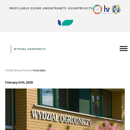
IRK
SYLLABUS SGGW
E-HMS
INTRANET
E-SGGW
PROJECTS
WYDZIAŁ OGRODNICZY
Wydział
Ogrodniczy
/
/
SGGW Witryn
Home
timetables
February 24th, 2026