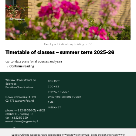
Faculty of Horticulture, building no.35
Timetable of classes – summer term 2025-26
up-to-date plans for all courses and years
Continue reading
Warsaw University of Life
CONTACT
Sciences
COOKIES
Faculty of Horticulture
PRIVACY POLICY
Nowoursynowska St. 159
DATA PROTECTION POLICY
02-776 Warsaw, Poland
EMAIL
INTRANET
phone:
+48 22 59 320 05
,
+48 22
59 320 10
– building 35
fax
+48 22 59 320 11
e-mail:
dwoa@sggw.edu.pl
Szkoła Główna Gospodarstwa Wiejskiego w Warszawie informuje, że na swoich stronach www