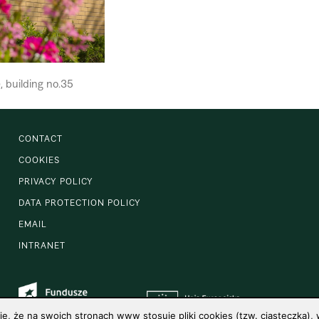
, building no.35
CONTACT
COOKIES
PRIVACY POLICY
DATA PROTECTION POLICY
EMAIL
INTRANET
 że na swoich stronach www stosuje pliki cookies (tzw. ciasteczka), w