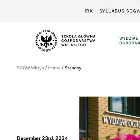
IRK
SYLLABUS SGG
WYDZIAŁ
OGRODNI
Wydział
Ogrodniczy
/
/
SGGW Witryn
Home
Standby
December 23rd, 2024