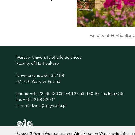
Faculty of Horticulture
Warsaw University of Life Sciences
Faculty of Horticulture
Nowoursynowska St. 159
02-776 Warsaw, Poland
phone:
+48 22 59 320 05
,
+48 22 59 320 10
– building 35
fax
+48 22 59 320 11
e-mail:
dwoa@sggw.edu.pl
Szkoła Główna Gospodarstwa Wiejskiego w Warszawie informuje,
© 1816–2026 SGGW — ALL RIGHTS RESERVED