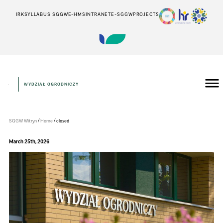
IRK
SYLLABUS SGGW
E-HMS
INTRANET
E-SGGW
PROJECTS
WYDZIAŁ OGRODNICZY
Wydział
Ogrodniczy
/
/
SGGW Witryn
Home
closed
March 25th, 2026