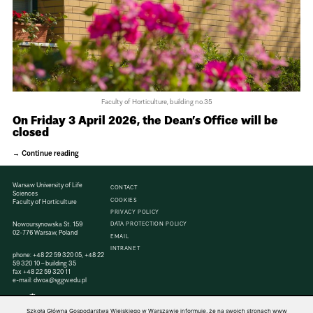
Faculty of Horticulture, building no.35
On Friday 3 April 2026, the Dean’s Office will be
closed
Continue reading
Warsaw University of Life
CONTACT
Sciences
COOKIES
Faculty of Horticulture
PRIVACY POLICY
Nowoursynowska St. 159
DATA PROTECTION POLICY
02-776 Warsaw, Poland
EMAIL
INTRANET
phone:
+48 22 59 320 05
,
+48 22
59 320 10
– building 35
fax
+48 22 59 320 11
e-mail:
dwoa@sggw.edu.pl
Szkoła Główna Gospodarstwa Wiejskiego w Warszawie informuje, że na swoich stronach www